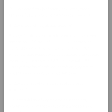
Tak, zarówno firmy jak i osoby prywatne, mogą
zamawiać usługi przez portal www.pack4you.pl
4. Czy przesyłki są ubezpieczone?
Przesyłki krajowe są ubezpieczone różnie w różnych
firmach. W UPS do 325 PLN, GLS według wagi i
SDR, Raben kraj 10000 PLN, DPD 1000 PLN
Przesyłki międzynarodowe są ubezpieczone według
wzoru waga przesyłki x 8,33 x kurs walut NBP.
Przesyłki można płatnie doubezpieczyć, opłaty te
podane są w cenniku usług dodatkowych.
5. Czy za przesyłkę można zapłacić przy
odbiorze?
Nie, przesyłki należy opłacić przed zleceniem,
przelewem, lub metodą szybkich płatności PayU,