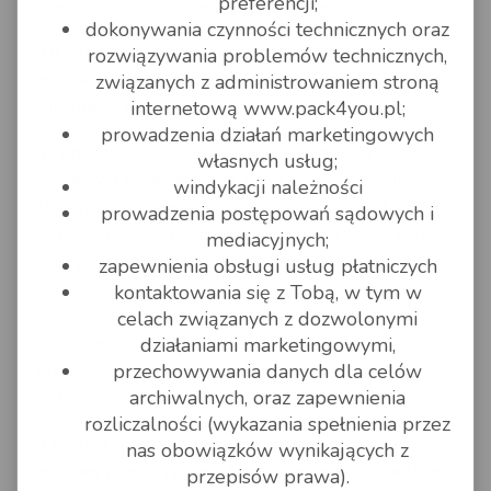
preferencji;
zawiera kosztów ewentualnego cła i podatku.
dokonywania czynności technicznych oraz
16. Jakie dokumenty są potrzebne do pełnej
rozwiązywania problemów technicznych,
odprawy celnej przesyłek wysyłanych poza Unię
związanych z administrowaniem stroną
internetową www.pack4you.pl;
Europejską przez firmy?
prowadzenia działań marketingowych
Wymagane dokumenty to upoważnienie dla Agencji
własnych usług;
Celnej w 3 egzemplarzach, kopia dokumentu NIP,
windykacji należności
Regon, zaświadczenie o działalności, zapłatę 17 PLN
prowadzenia postępowań sądowych i
za upoważnienie, faktura, karta odprawy celnej. Firma
mediacyjnych;
musi posiadać numer EORI. Numer EORI nadawany
zapewnienia obsługi usług płatniczych
jest przez Urząd Celny. Dokumenty należy dobrze
kontaktowania się z Tobą, w tym w
dokleić do paczki z napisem odprawa celna. Wzory
celach związanych z dozwolonymi
działaniami marketingowymi,
dokumentów wysyłamy mailem. Jeśli firma ma już
przechowywania danych dla celów
upoważnienie w Agencji Celnej Raben lub UPS,
archiwalnych, oraz zapewnienia
dołącza się jedynie fakturę i kartę odprawy celnej.
rozliczalności (wykazania spełnienia przez
17. Jakie dokumenty są potrzebne do pełnej
nas obowiązków wynikających z
odprawy celnej przesyłek wysyłanych poza Unię
przepisów prawa).