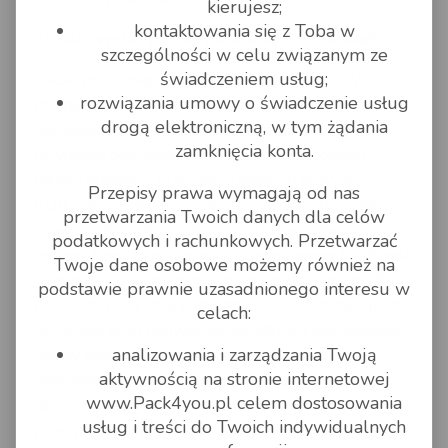
kierujesz;
kontaktowania się z Toba w
15. Jak wysłać paczkę poza Unie Europejską?
szczególności w celu związanym ze
świadczeniem usług;
Paczki poza Unię wymagają odprawy celnej. W
rozwiązania umowy o świadczenie usług
przypadku przesyłek o wartości do 22 EUR,
drogą elektroniczną, w tym żądania
obowiązuje odprawa celna uproszczona. W tym
zamknięcia konta.
przypadku potrzebna jest karta odprawy celnej i
faktura proforma. Przesyłki o wartości powyżej 22
Przepisy prawa wymagają od nas
EUR wymagają pełnej odprawy celnej i upoważnienia
przetwarzania Twoich danych dla celów
Agencji Celnej. Wzory dokumentów wysyłamy
podatkowych i rachunkowych. Przetwarzać
mailem. Firma musi posiadać również numer EORI, jest
Twoje dane osobowe możemy również na
to numer nadawany przez Urząd Celny. W przypadku
podstawie prawnie uzasadnionego interesu w
przesyłek poza Unię podajemy tylko koszt transportu,
celach:
w każdym kraju obowiązują dodatkowo indywidualne
analizowania i zarządzania Twoją
opłaty celne i podatki. Przed wysyłką należy
aktywnością na stronie internetowej
sprawdzić, które można wysyłać dodanego kraju, oraz
www.Pack4you.pl celem dostosowania
jakie zasady panują podczas odpraw celnych. Cena
usług i treści do Twoich indywidualnych
przesyłki, obejmuje tylko koszty transportu, nie