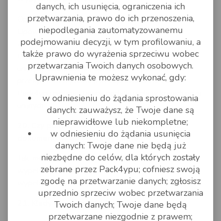
danych, ich usunięcia, ograniczenia ich
przetwarzania, prawo do ich przenoszenia,
Opłaty dodatkowe: to jednorazowa opłata za
niepodlegania zautomatyzowanemu
Upoważnienie dla Agencji Celnej 17 PLN, o ile
podejmowaniu decyzji, w tym profilowaniu, a
zaznaczy się, że upoważnienie ma charakter stały.
także prawo do wyrażenia sprzeciwu wobec
Przesyłki poza Unię Europejską i z krajów poza
przetwarzania Twoich danych osobowych.
unijnych, obciążone są opłatami cła i podatku. Dla
Uprawnienia te możesz wykonać, gdy:
przesyłek GLS płatna jest odprawa celna. Firma
Pack4you nie zna stawek podatku i cła w krajach poza
w odniesieniu do żądania sprostowania
unijnych.
danych: zauważysz, że Twoje dane są
nieprawidłowe lub niekompletne;
20. Czy pomagacie Państwo w wypełnieniu
w odniesieniu do żądania usunięcia
dokumentów do odprawy celnej?
danych: Twoje dane nie będą już
niezbędne do celów, dla których zostały
Tak, można się zwrócić do nas i pokierujemy jak należy
zebrane przez Pack4ypu; cofniesz swoją
wypełnić dokumenty, lub zlecić odpłatne ich
zgodę na przetwarzanie danych; zgłosisz
wypełnienie za Państwa.
uprzednio sprzeciw wobec przetwarzania
21. Kiedy otrzymam fakturę?
Twoich danych; Twoje dane będą
przetwarzane niezgodnie z prawem;