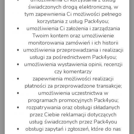
12. Co zrobić jeśli kurier nie przyjedzie po
świadczonych drogą elektroniczną, w
przesyłkę?
tym zapewnienia Ci możliwości pełnego
korzystania z usług Pack4you;
Należy taką uwagę zgłosić do nas, żebyśmy mogli
umożliwienia Ci założenia i zarządzania
sprawdzić co się stało.
Twoim kontem oraz umożliwienie
monitorowania zamówień i ich historii
13. Czy przesyłki paczkowe są realizowane od
umożliwienia przeprowadzania i realizacji
drzwi do drzwi?
usługi za pośrednictwem Pack4you;
umożliwienia wystawienia opinii, recenzji
Tak, o ile regulamin wybranego kuriera nie ma takiego
czy komentarzy
serwisu w jakimś kraju. W niektórych Państwach jak
zapewnienia możliwości realizacji
np Szwecja czy Finlandia, Szwajcaria GLS dostarcza do
płatności za przeprowadzone transakcje;
parcel shopu (gdy odbiorca jest osobą prywatną). W
umożliwienia uczestnictwa w
przypadku nieobecności w dniu odbioru przesyłki, firma
programach promocyjnych Pack4you;
GLS zastrzega sobie prawo doręczeń do parcel shopu.
rozpatrywania oraz obsługi składanych
14. Jak mam nadać przesyłkę?
przez Ciebie reklamacji dotyczących
usług świadczonych przez Pack4you
Należy wypełnić formularz nadaj swoją przesyłkę, a
obsługi zapytań i zgłoszeń, które do nas
następnie ją opłacić.