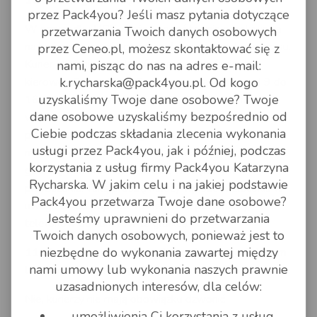
przez Pack4you? Jeśli masz pytania dotyczące
W przypadku UPS, można podać termin oczekiwania
przetwarzania Twoich danych osobowych
na kuriera przeważnie w 4 godzinnym przedziale czasu.
przez Ceneo.pl, możesz skontaktować się z
Kurier UPS nie udziela informacji o telefonie do
nami, pisząc do nas na adres e-mail:
k.rycharska@pack4you.pl. Od kogo
kierowcy. Przesyłki GLS odbierane są od firm od 9 do
uzyskaliśmy Twoje dane osobowe? Twoje
16, od osób prywatnych między 9 - 18. Nie można
dane osobowe uzyskaliśmy bezpośrednio od
wskazać konkretnych godzin, kurier nie gwarantuje
Ciebie podczas składania zlecenia wykonania
przybycia na konkretną godzinę. W dniu odbioru,
usługi przez Pack4you, jak i później, podczas
możemy przesłać mailem telefon do kuriera, z którym
korzystania z usług firmy Pack4you Katarzyna
godzinę odbioru można ustalić w większym
Rycharska. W jakim celu i na jakiej podstawie
przybliżeniu. Taką prośbę należy wpisać w zleceniu w
Pack4you przetwarza Twoje dane osobowe?
uwagach, lub poprosić mailem. Nie posiadamy
Jesteśmy uprawnieni do przetwarzania
telefonów do kurierów za granicą.
Twoich danych osobowych, ponieważ jest to
niezbędne do wykonania zawartej między
11. Czy kurier do mnie zadzwoni przed odbiorem
nami umowy lub wykonania naszych prawnie
lub dostawą przesyłki?
uzasadnionych interesów, dla celów:
Nie, kurierzy nie mają obowiązku dzwonić.
umożliwienia Ci korzystania z usług