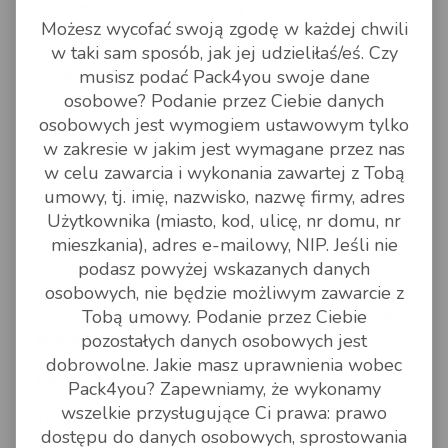
Europejską przez osobę prywatną?
Możesz wycofać swoją zgodę w każdej chwili
Upoważnienie dla Agencji Celnej w 3 egzemplarzach,
w taki sam sposób, jak jej udzieliłaś/eś. Czy
kopię NIP w przypadku braku NIPU pierwszą stronę
musisz podać Pack4you swoje dane
PIT, ksero dowodu, karta odprawy, faktura proforma,
osobowe? Podanie przez Ciebie danych
wpłata 17 PLN za upoważnienie. Dokumenty należy
osobowych jest wymogiem ustawowym tylko
w zakresie w jakim jest wymagane przez nas
dokleić (dobrze!) w kopercie do paczki, z napisem
w celu zawarcia i wykonania zawartej z Tobą
odprawa celna. Wzory dokumentów wysyłamy
umowy, tj. imię, nazwisko, nazwę firmy, adres
mailem. Jeśli osoba prywatna ma już upoważnienie w
Użytkownika (miasto, kod, ulicę, nr domu, nr
Agencji Celnej Raben lub UPS, dołącza się jedynie
mieszkania), adres e-mailowy, NIP. Jeśli nie
fakturę i kartę odprawy celnej.
podasz powyżej wskazanych danych
18. Czy jako osoba prywatna w przypadku
osobowych, nie będzie możliwym zawarcie z
przesyłek poza Unię Europejską również muszę
Tobą umowy. Podanie przez Ciebie
dostarczyć dokumenty do odprawy?
pozostałych danych osobowych jest
dobrowolne. Jakie masz uprawnienia wobec
Tak, wymaga je Urząd Celny.
Pack4you? Zapewniamy, że wykonamy
wszelkie przysługujące Ci prawa: prawo
19. Jakie opłaty dodatkowe są dla przesyłek
dostępu do danych osobowych, sprostowania
wysyłanych poza Unię?