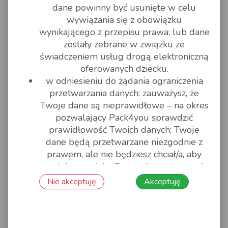
Faktury wysyłamy mailem, w terminie 7 - 10 dni
dane powinny być usunięte w celu
roboczych od zrealizowania usługi (dostawy)
wywiązania się z obowiązku
wynikającego z przepisu prawa; lub dane
22. Czy mogę otrzymać fakturę pocztą?
zostały zebrane w związku ze
świadczeniem usług drogą elektroniczną
Tak, pobierany jest wówczas koszt, zgodnie z
oferowanych dziecku.
cennikiem poczty.
w odniesieniu do żądania ograniczenia
23. Jak złożyć reklamację?
przetwarzania danych: zauważysz, że
Twoje dane są nieprawidłowe – na okres
Procedura reklamacji opisana jest w regulaminie.
pozwalający Pack4you sprawdzić
Reklamację zawsze należy zgłosić do firmy Pack4you,
prawidłowość Twoich danych; Twoje
a nie do kuriera realizującego usługę.
dane będą przetwarzane niezgodnie z
prawem, ale nie będziesz chciał/a, aby
24. Jakie towary mogę wysłać paczką?
zostały usunięte; Twoje dane nie są już
potrzebne Pack4you, ale mogą być
Lista towarów, które można wysyłać wymieniana jest
Nie akceptuję
Akceptuję
potrzebne Tobie do obrony lub
w regulaminie Kurierów oraz regulaminie Pack4you.
dochodzenia roszczeń; lub wniesiesz
25. Czy muszę coś naklejać na paczkę?
sprzeciw wobec przetwarzania danych –
do czasu ustalenia, czy prawnie