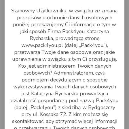
ceną ostateczną, o ile jest to przesyłka niesortowalna,
Szanowny Użytkowniku, w związku ze zmianą
czyli taka, która nie musi być sortowana ręcznie (np. ma
przepisów o ochronie danych osobowych
nietypowy kształt, przeszkadzający w sortowaniu na
poniżej przekazujemy Ci informacje o tym w
samochód załadowczy, po taśmie)
jaki sposób Firma Pack4you Katarzyna
Rycharska, prowadząca stronę
9. Kiedy zostanie odebrana moja przesyłka?
www.pack4you.pl (dalej „Pack4you”),
przetwarza Twoje dane osobowe oraz jakie
Przesyłki GLS odbierane są na następny dzień po
uprawnienia w związku z tym Ci przysługują.
wpłacie, pod warunkiem dostarczenia potwierdzenia
Kto jest administratorem Twoich danych
zapłaty lub zaksięgowania przelewu do godziny 21
osobowych? Administratorem, czyli
dnia poprzedzającego odbiór, a w przypadku przesyłek
podmiotem decydującym o sposobie
odbieranych z innego kraju do Polski (import do
wykorzystywania Twoich danych osobowych
Polski), do godziny 12,30. W przypadku przesyłek
jest Katarzyna Rycharska prowadząca
realizowanych przez kuriera UPS, odbiór odbywa się
działalność gospodarczą pod nazwą Pack4you
tego samego dnia po wpłacie, termin do kiedy należy
(dalej „Pack4you”) z siedzibą w Bydgoszczy
zaplanować przesyłkę, można sprawdzić w zakładce:
przy ul. Kossaka 72. Z kim możesz się
czas dostawy.
skontaktować, aby otrzymać więcej informacji
o przetwarzaniu Twoich danych osobowych
10. Jak długo muszę czekać na kuriera?