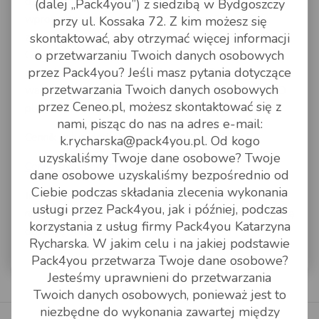
dzwonić do nas do godziny 22.00, zlecenia
(dalej „Pack4you”) z siedzibą w Bydgoszczy
wprowadzamy do również do godziny 22.00. Po
przy ul. Kossaka 72. Z kim możesz się
zamówieniu zawsze potawierdzamy ceny na maila.
skontaktować, aby otrzymać więcej informacji
Cennik usług jest cennikiem brutto, zawierającym
o przetwarzaniu Twoich danych osobowych
przez Pack4you? Jeśli masz pytania dotyczące
dopłatę paliwową, oraz podatek vat. Deklaracja
przetwarzania Twoich danych osobowych
wartości: broker GLS według regulaminu, UPS i DPD
przez Ceneo.pl, możesz skontaktować się z
płatne.
nami, pisząc do nas na adres e-mail:
Cennik usług dodtakowych można znaleźć tu:
k.rycharska@pack4you.pl. Od kogo
uzyskaliśmy Twoje dane osobowe? Twoje
Cennik usług dodatkowych
dane osobowe uzyskaliśmy bezpośrednio od
Ciebie podczas składania zlecenia wykonania
Jeśli powierzą nam Państwo swoje zaufanie, zyskają
usługi przez Pack4you, jak i później, podczas
nie tylko atrakcyjną cenę obsługi, ale także dodatkową
korzystania z usług firmy Pack4you Katarzyna
obsługę statusu paczki.
Rycharska. W jakim celu i na jakiej podstawie
Pack4you przetwarza Twoje dane osobowe?
Jesteśmy uprawnieni do przetwarzania
Twoich danych osobowych, ponieważ jest to
niezbędne do wykonania zawartej między