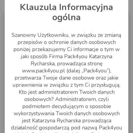
WSPARCIE
Klauzula Informacyjna
Możesz na nas liczyć
ogólna
KONTAKT
Jak to działa?
Kontakt
Wysyłane przez Państwa paczki zawierają rzeczy
Szanowny Użytkowniku, w związku ze zmianą
mające dla Was ogromną wartość, wielkim trudem
Wysyłka do Anglii
przepisów o ochronie danych osobowych
Zapytanie o cenę
wyprodukowany towar lub prezent dla bliskiej osoby.
poniżej przekazujemy Ci informacje o tym w
My to wiemy, dlatego działamy zgodnie z zasadą
Artykuły pomocnicze
jaki sposób Firma Pack4you Katarzyna
Formularz zlecenia
każda przesyłka jest ważna. Jesteśmy do Państwa
Rycharska, prowadząca stronę
Przesyłki poza unię europejską
niestandardowego
dyspozycji do końca realizacji zlecenia. Nie
www.pack4you.pl (dalej „Pack4you”),
ograniczamy się tylko do przekazania danych Państwa
przetwarza Twoje dane osobowe oraz jakie
Najczęściej zadawane pytania
przesyłki odpowiedniej spedycji, ale jesteśmy gotowi
uprawnienia w związku z tym Ci przysługują.
do pomocy i przekazania aktualnych informacji. Jest z
Kto jest administratorem Twoich danych
Zasady pakowania
nami kontakt na szereg sposobów: mail, telefon, chat.
osobowych? Administratorem, czyli
Procedura zamówień jest prosta. Wystarczy wypełnić
podmiotem decydującym o sposobie
Dokumenty do pobrania
formularz zamówienia lub zadzwonić do nas - my
wykorzystywania Twoich danych osobowych
wypełnimy go za Państwa i odeślemy na mail. Nasze
jest Katarzyna Rycharska prowadząca
biuro czynne jest w godzinach 9.00 - 16.00, ale można
działalność gospodarczą pod nazwą Pack4you