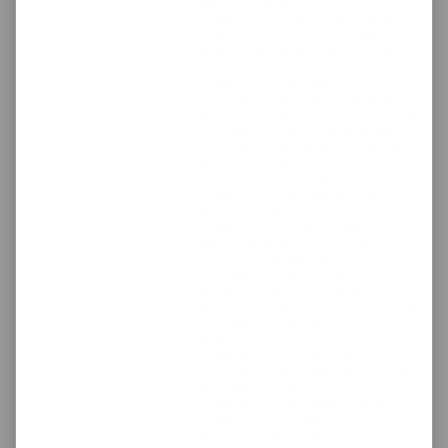
wybuchowe
Klasa 2 Gazy o innej klasyfikacji
niż , UN1057, UN1950 oraz
UN2037 (kody klasyfikacyjne A i
F)
Klasa 4.1 Materiały
samoreaktywne wymagające
temperatury kontrolowanej (kod
klasyfikacyjny SR2), Materiały
samoreaktywne niewymagające
temperatury kontrolowanej o
numerach UN: 3221, 3222
Klasa 4.2 Materiały I grupy
pakowania
Klasa 5.2 Nadtlenki organiczne
wymagające temperatury
kontrolowanej (kod
klasyfikacyjny P2), Nadtlenki
organiczne niewymagające
temperatury kontrolowanej (kod
klasyfikacyjny P1) o numerach
UN: 3101, 3102
Klasa 6.1 Towary GP I ( GP –
Grupa Pakowania) przewożone
drogą morską
Klasa 6.2 Materiały zakaźne
Klasa 7 Materiały
promieniotwórcze