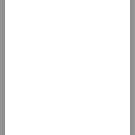
Naklejka adresowa – dokument dołączany do każdej paczki.
Awizo – zawiadomienie o nieudanej próbie doręczenia
Przesyłki Odbiorcy lub nieudanej próbie odebrania Przesyłki
od Nadawcy
Cennik - aktualna oferta cenowa umieszczona na stronie
internetowej Serwisu Pack4you.pl określająca wagę i
gabaryty Przesyłek oraz terminy, w jakich mogą one zostać
zrealizowane.
Przesyłka - towar nadany przez Nadawcę objęty
regulaminem danej firmy kurierskiej - kuriera.
§ 3. Postanowienia ogólne
Niniejszy regulamin określa zasady
świadczenia usług przez firmę "Pack4you"
Katarzyna Rycharska z siedzibą firmy przy ulicy
Kossaka 72, 85-307 Bydgoszcz, wpisanym do
Rejestru Przedsiębiorców pod numerem
112148
Regulamin stanowi integralną część umowy i
określa normy współpracy pomiędzy
Zleceniobiorcą, a Zleceniodawcą. Warunkiem i
dowodem zawarcia umowy jest podpisane
przez Zleceniodawcę aktualnie stosowanego