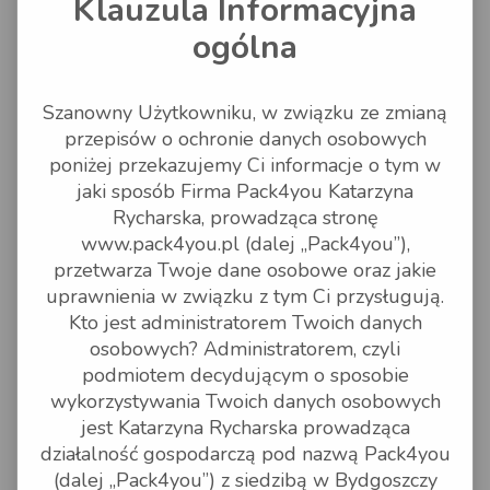
Klauzula Informacyjna
Pack4You przyjmuje odpowiedzialność za
czynności należące do Pack4you na kwotę 250
zł (dwieście pięćdziesiąt złotych) lub może być
ogólna
dodatkowo ubezpieczona przez
Zleceniodawcę - w kwocie 1% wartości
zlecenia. Deklaracje innej kwoty ubezpieczenia
i wartości paczki, musi posiadać formę pisemną
Szanowny Użytkowniku, w związku ze zmianą
(fax email itp.) potwierdzoną przez obydwie
przepisów o ochronie danych osobowych
strony. Powyższe postanowienie nie wyklucza
możliwości dochodzenia od Pack4You
poniżej przekazujemy Ci informacje o tym w
odszkodowania na zasadach ogólnych.
jaki sposób Firma Pack4you Katarzyna
Ubezpieczenie usług reprezentowanych przez
Kuriera jest według zasad przewozui
Rycharska, prowadząca stronę
regulmainu wybranego przewoźnika. ł
www.pack4you.pl (dalej „Pack4you”),
Dokumenty wysłane nie podlegają
ubezpieczeniu, gdyż nie posiadają wartości
przetwarza Twoje dane osobowe oraz jakie
handlowej i nie można ustalić ich wartości.
uprawnienia w związku z tym Ci przysługują.
Pack4you jako firma prywatna, zastrzega sobie
możliwość odmówienia zrealizowania usługi,
Kto jest administratorem Twoich danych
jeśli w jego opinii istnieją przeszkody
osobowych? Administratorem, czyli
uniemożliwiające prawidłowo wykonanie
zlecenia.
podmiotem decydującym o sposobie
Kurier odbierający Przesyłkę nie jest
wykorzystywania Twoich danych osobowych
upoważniony do dokonywania ani
przyjmowania zmian lub uzupełnień warunków
jest Katarzyna Rycharska prowadząca
określonych w Regulaminie oraz Umowie.
działalność gospodarczą pod nazwą Pack4you
Przed wysyłką towarów nadawca jest
zobowiązany do zapoznania się z regulaminem
(dalej „Pack4you”) z siedzibą w Bydgoszczy