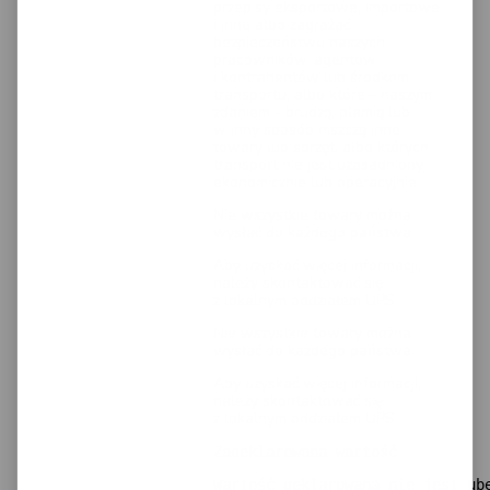
przepisy eksportowe, importowe
i inne albo zagrażać
bezpieczeństwu naszych
pracowników, agentów
i kontrahentów lub środkom
transportu, albo które - naszym
zdaniem - brudzą, plamią lub
w inny sposób niszczą inne
towary lub sprzęt, albo których
transport nie jest uzasadniony
ekonomicznie lub operacyjnie.
Nie wszystkie towary można
wysłać do każdego państwa.
Aby uzyskać więcej informacji,
należy skontaktować się
z lokalnym oddziałem UPS
Nie wszystkie towary można
wysłać do każdego państwa.
Aby uzyskać więcej informacji,
należy skontaktować się
z lokalnym oddziałem UPS.
Zadeklarowana wartość
Wartość deklarowana nie jest ub