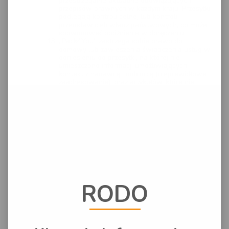
przestrzeganie aktualnie obowiązujących
przepisów prawnych w każdym kraju. Przesyłki
podlegają kontroli celnej lub kontroli
przedstawicieli władz państwowych, co może
spowodować opóźnienie w doręczeniu.
„Pack4You” zastrzega sobie prawo do
odmowy lub zawieszenia świadczenia usług w
odniesieniu do przesyłki, na której nie
umieszczono informacji umożliwiających
kontakt z nadawcą i odbiorcą (nieprawidłowe
zaadresowanie), oraz artykułów, które nie
nadają się do transportu, nie są dostatecznie
opisane lub odpowiednio zaklasyfikowane lub
nie są zapakowane i oznakowane w sposób
odpowiedni do usługi lub jeżeli nie towarzyszy
im wymagana dokumentacja.
Pack4you ma prawo żądać dokumentu
potwierdzającego tożsamość osoby fizycznej a
w szczególności dowodu tożsamości, poprzez
przesłanie jego skanu.
Jeśli wystąpią przyczyny niezależne od
Zleceniobiorcy, "Pack4you" zastrzega sobie
prawo, odmowy wykonania usługi.
RODO
W przypadku przesyłek w usłudze STANDARD
czas dostawy nie jest gwarantowany i może
się wydłużyć. Przesyłki dostarczane są na
zasadach określonych przez regulaminy
Kurierów.