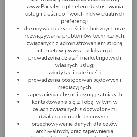
dokumentu odprawy celnej
www.Pack4you.pl celem dostosowania
czasowej bądź na podstawie
karnetu ATA,
usług i treści do Twoich indywidualnych
przedmioty, dla których
preferencji;
wymagane jest oznakowanie
znakami akcyzy,
dokonywania czynności technicznych oraz
rzeczy przewożone pod plombą
rozwiązywania problemów technicznych,
celną,
żywe zwierzęta i rośliny,
związanych z administrowaniem stroną
towary wymagające temperatury
internetową www.pack4you.pl;
kontrolowanej,
rzeczy łatwo psujące się lub
prowadzenia działań marketingowych
środki spożywcze w rozumieniu
własnych usług;
Ustawy o bezpieczeństwie
żywności i żywienia,
windykacji należności
produkty lecznicze w rozumieniu
prowadzenia postępowań sądowych i
ustawy Prawo farmaceutyczne,
komponenty do produkcji
mediacyjnych;
produktów leczniczych, narkotyki
zapewnienia obsługi usług płatniczych
oraz substancje psychotropowe
alucynogenne, z wyjątkiem
kontaktowania się z Tobą, w tym w
wysyłanych w celach naukowo-
celach związanych z dozwolonymi
badawczych przez instytucje do
tego uprawnione na mocy
działaniami marketingowymi,
odrębnych przepisów prawa, z
przechowywania danych dla celów
zastrzeżeniem zgody GLS Poland
na wykonanie takiej Usługi,
archiwalnych, oraz zapewnienia
rzeczy wymagające