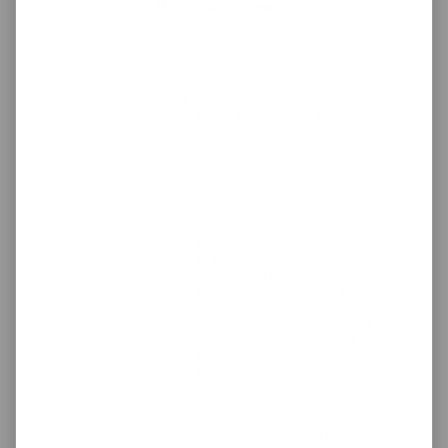
Międzynarodowe
Przewoźnik nie świadczy usług w
zakresie przewozu następujących
towarów i przedmiotów:
Towarów o znaczeniu
strategicznym, będących
uzbrojeniem, tj. broni, amunicji,
materiałów wybuchowych,
wyrobów, ich części i technologii
wskazanych w wykazie
określonym w przepisach
wydanych na podstawie art.. 6a
ust.3 (DzU 2000.119.1250 wraz ze
zmianami) [Przewóz towarów o
znaczeniu strategicznym będących
produktami podwójnego
zastosowania zgodnie z
rozporządzeniem WE nr 428/2009
jest traktowany jako usługa
pomocnicza i nie podlega
zasadom wspólnotowego
systemu kontroli eksportu
produktów i technologii
podwójnego zastosowania.]
towarów niebezpiecznych (ADR):
Klasa 1 Materiały i przedmioty