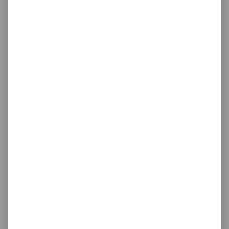
Klient - Konsument - osoba fizyczna dokonującą z
Zleceniobiorcą czynności prawnej z zakresu usług
opisanych w § 1 niezwiązanej bezpośrednio z jej
działalnością gospodarczą lub zawodową.
Nadawca: osoba, która wydaje Przesyłkę Zleceniobiorcy,
wraz z dokumentami nadania przesyłki.
Odbiorca - osoba fizyczna, prawna lub jednostka
organizacyjna nie posiadająca osobowości prawnej,
przyjmująca przesyłkę doręczoną przez Kuriera.
Kurier – zewnętrzna firma świadcząca usługi spedycyjne -
partner zleceniobiorcy, mający odrębny regulamin,
Potwierdzenia nadania – (PN) – dokument wypełniany
przez Nadawcę, stanowiący dowód zawarcia umowy o
świadczenie usług kurierskich, a także przyjęcia Przesyłki.
List przewozowy - dokument wypełniany przez Nadawcę,
stanowiący dowód zawarcia umowy o świadczenie usług
kurierskich, a także przyjęcia Przesyłki, na który składa się
m.in. naklejka adresowa.
Dokumenty - inne dokumenty niż Potwierdzenie nadania,
niezbędne do prawidłowej realizacji Usługi lub Usług
dodatkowych.