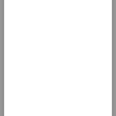
Pack4you przekazuję do informacji
wprowadzone przez Pack4you zlecenie do
programów Kuriera. Zleceniodawca ma
obowiązek sprawdzenie danych z
rzeczywistością.
Wagi i wymiary przesyłek są weryfikowane na
magazynie Kuriera. W przypadku stwierdzenie
różnić między zadeklarowanym zleceniem, a
stwierdzonymi różnicami przez Kuriera.
Zleceniodawca zobowiązany jest do zapłaty
różnicy w kwocie. Wskazuje się wagę brutto z
opakowaniem.
Pack4you zobowiązuje się do dokonania
zleconych mu usług z należytą starannością,
zgodnie z interesem Wysyłającego.
"Pack4you nie jest związany pisemnymi
instrukcjami poczynionymi przez Zleceniobiorcę
lub Kuriera na Przesyłce, w tym szczególności
na Liście Przewozowym lub innych
Dokumentach, sprzecznymi z przepisami
prawa, Umową lub warunkami zawartymi w
Regulaminie.
Zleceniodawca zobowiązany jest do
przekazania przesyłki w stanie umożliwiającym
wykonanie zlecenia a w szczególności bez
naklejek, niepotrzebnych , według zasad i
standardów określonych w regulaminie
Kuriera. Zleceniodawca zapewnia i