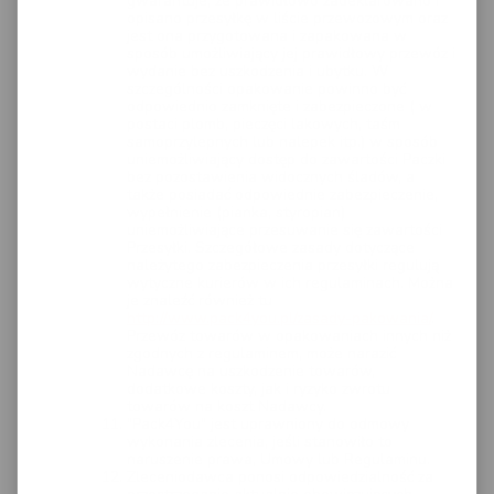
gwarantuje, że prawidłowo zadeklarowano i
opisano przesyłkę w liście przewozowym oraz
jest ona przygotowana i zapakowana w
sposób umożliwiający jej prawidłowy przewóz i
wydanie bez uszkodzenia i ubytku. W
szczególności opakowanie powinno być
odpowiednio zamknięte i zabezpieczone ( w
postaci plomb, pieczęci lakowych, taśm
samoprzylepnych lub nalepek itp.) w sposób
uniemożliwiający dostęp do zawartości Paczki
bez pozostawienia widocznych śladów, a
także posiadać odpowiednie zabezpieczenie,
wypełnienie (pianka, styropian)
uniemożliwiające przesuwanie się zawartości
Przesyłki. Szczegółowe zasady dotyczące
należytego zabezpieczenia przesyłki regulują
wytyczne kurierów w ich regulaminach. Można
je znaleźć również tu
http://www.pack4you.pl/zasady-pakowania/
.
Przewóz towarów w opakowaniach innych niż
zgodnych z regulaminem, może narazić
Nadawcę na uszkodzenie towarów,
dodatkowe koszty, jak i ryzyko zwrotu
towarów na koszt Nadawcy.
"Pack4You" jest uprawniony do odmowy
wykonania zlecenia, jeśli stanowiło to
naruszenie prawa, Umowy lub Regulaminu.
Zleceniodawca ponosi odpowiedzialność za