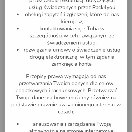
przez Ciebie reklamacji dotyczących
lotniczego na mocy
usług świadczonych przez Pack4you
obowiązujących przepisów prawa
w przypadku przemieszczania
obsługi zapytań i zgłoszeń, które do nas
kombinowanego lotniczo –
kierujesz;
drogowego,
gotówkę, znaki pieniężne, bony
kontaktowania się z Toba w
towarowe i inne dokumenty
szczególności w celu związanym ze
płatnicze, czeki, karty płatnicze i
kredytowe, druki akcyzy, papiery
świadczeniem usług;
wartościowe, metale i kamienie
rozwiązania umowy o świadczenie usług
szlachetne oraz wyroby z nich,
wyroby jubilerskie, dzieła sztuki i
drogą elektroniczną, w tym żądania
wyroby o wartości artystycznej,
zamknięcia konta.
antyki, jak i inne rzeczy, których
wartość wynika z ich wieku,
rzadkości lub cech
Przepisy prawa wymagają od nas
subiektywnych, przedmioty
numizmatyczne i zbiory
przetwarzania Twoich danych dla celów
filatelistyczne, znaki
podatkowych i rachunkowych. Przetwarzać
legitymacyjne, w tym bilety,
dowody rejestracyjne i związane z
Twoje dane osobowe możemy również na
nimi naklejki,
podstawie prawnie uzasadnionego interesu w
dokumenty przetargowe, oferty
handlowe, dokumenty księgowe,
celach:
telekomunikacyjne karty typu pre
– paid oraz aktywacyjne i inne o
analizowania i zarządzania Twoją
podobnych funkcjach,
rzeczy przewożone na podstawie
aktywnością na stronie internetowej