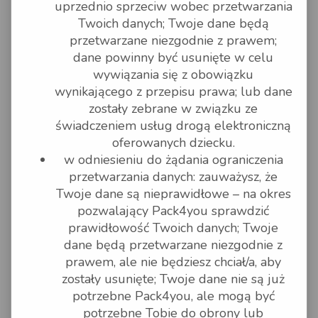
uprzednio sprzeciw wobec przetwarzania
Nie wysyłamy następujących
towarów:
Twoich danych; Twoje dane będą
napoje alkoholowe;
przetwarzane niezgodnie z prawem;
skóry zwierząt (niedomowych);
towary o szczególnej wartości
dane powinny być usunięte w celu
(np. dzieła sztuki, antyki,
wywiązania się z obowiązku
kamienie szlachetne, złoto
i srebro);
wynikającego z przepisu prawa; lub dane
towary/materiały niebezpieczne;
zostały zebrane w związku ze
Broń palna
futra;
świadczeniem usług drogą elektroniczną
kość słoniowa i produkty z kości
oferowanych dziecku.
słoniowej;
żywe zwierzęta;
w odniesieniu do żądania ograniczenia
gotówka oraz przedmioty
przetwarzania danych: zauważysz, że
zbywalne;
towary łatwo psujące się;
Twoje dane są nieprawidłowe – na okres
rzeczy osobiste (z wyjątkiem
pozwalający Pack4you sprawdzić
wysyłek do USA);
Rośliny
prawidłowość Twoich danych; Twoje
materiały pornograficzne;
dane będą przetwarzane niezgodnie z
Nasiona
znaczki pocztowe o wysokiej
prawem, ale nie będziesz chciał/a, aby
wartości;
zostały usunięte; Twoje dane nie są już
tytoń i wyroby tytoniowe;
bagaż pozostawiony bez opieki.
potrzebne Pack4you, ale mogą być
W niektórych krajach jest więcej
potrzebne Tobie do obrony lub