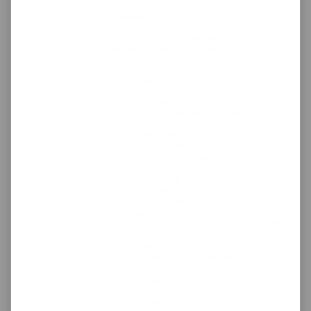
Krajowe
Przewoźnik nie świadczy usług w
zakresie przewozu następujących
towarów i przedmiotów:
Towarów o znaczeniu
strategicznym, będących
uzbrojeniem, tj. broni, amunicji,
materiałów wybuchowych,
wyrobów, ich części i technologii
wskazanych w wykazie
określonym w przepisach
wydanych na podstawie art.. 6a
ust.3 (DzU 2000.119.1250 wraz ze
zmianami) [Przewóz towarów o
znaczeniu strategicznym będących
produktami podwójnego
zastosowania zgodnie z
rozporządzeniem WE nr 428/2009
jest traktowany jako usługa
pomocnicza i nie podlega
zasadom wspólnotowego
systemu kontroli eksportu
produktów i technologii
podwójnego zastosowania.]
towarów niebezpiecznych (ADR):