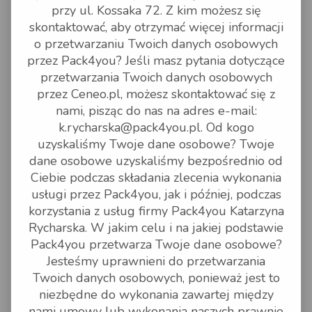
KURIERÓW UPS, RABEN, Hellmann i DPD,
przy ul. Kossaka 72. Z kim możesz się
Fedex, DHL, Suus Erontrans oraz zasadami
wysyłania przez nich ich paczek. Szczególną
skontaktować, aby otrzymać więcej informacji
uwagę należy zwrócić na zasady wysłania
o przetwarzaniu Twoich danych osobowych
paczek poza Unię Europejską oraz zasady
dotyczące wysyłania żywności, lekarstw,
przez Pack4you? Jeśli masz pytania dotyczące
przepisów sanitarnych.
przetwarzania Twoich danych osobowych
W przypadku braku odbioru przesyłki w dniu
nadania lub problemów z realizacją zlecenia,
przez Ceneo.pl, możesz skontaktować się z
należy niezwłocznie zgłosić taką informację do
nami, pisząc do nas na adres e-mail:
"Pack4You".
Realizacja zleceń odbywa się tylko na
k.rycharska@pack4you.pl. Od kogo
podstawie opłaconych zamówień, chyba, że
uzyskaliśmy Twoje dane osobowe? Twoje
podpisane umowy między stronami
dopuszczają możliwość rozliczania się
dane osobowe uzyskaliśmy bezpośrednio od
przelewowego.
Ciebie podczas składania zlecenia wykonania
Integralną częścią Regulaminu jest Regulamin
Kuriera UPS, RABEN, Hellmann, DPD.
usługi przez Pack4you, jak i później, podczas
Regulamin GLS
korzystania z usług firmy Pack4you Katarzyna
Regulamin UPS
Regulamin RABEN
Rycharska. W jakim celu i na jakiej podstawie
Regulamin Hellmann
Pack4you przetwarza Twoje dane osobowe?
Regulamin SUUS
Regulamin DPD
Jesteśmy uprawnieni do przetwarzania
Twoich danych osobowych, ponieważ jest to
niezbędne do wykonania zawartej między
Ogólne zasady realizacji zleceń dostępne są pod
adresami:
nami umowy lub wykonania naszych prawnie