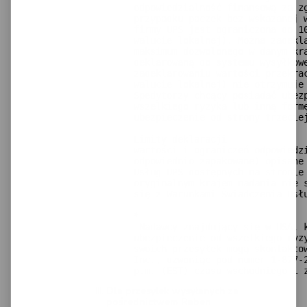
odpowiedzialność finansową za zg
przypadku paczek bez wskazanej w
firmy UPS jest ograniczona do 10
walucie lokalnej). Można zadekla
maksimum dozwolonego w danym kra
deklarowaną do systemu wysyłkowe
zadeklarowaniu wartości przekrac
walucie lokalnej) nie otrzymuje 
Spedytorzy chcący posiadać ubezp
wszelkiego ryzyka lub inną formę
ubezpieczenie od strony trzecie
Limity deklaracji 

wartości i ograniczeń odpowiedzi
odpowiednio zapakowane) opisane 
Usług UPS dostępnych na stronie 
oryginalnym krajem nadania nie s
się z Warunkami Świadczenia Usł
*

 Nadawcy znajdujący się w USA, k
ubezpieczenie od wszelkiego ryzy
swoich przesyłek mogą skontaktow
Inc., dzwoniąc pod numer 1-877-2
p.m. (EST) czasu wschodniego i 
Dla przesyłek wysyłanych za
pośrednictwem Raben