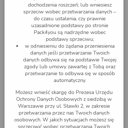
artykułów zabronionych lub
dochodzenia roszczeń; lub wniesiesz
podlegających ograniczeniom
wysyłki. Zapewnienie zgodności
sprzeciw wobec przetwarzania danych –
z regulacjami rządowymi i prawem
do czasu ustalenia, czy prawnie
obowiązującym w każdym kraju
należy do obowiązków nadawcy.
uzasadnione podstawy po stronie
Zaleca się, aby nadawcy
Pack4you są nadrzędne wobec
zapoznali się z listą towarów
wyłączonych z importu w każdym
podstawy sprzeciwu;
kraju.
w odniesieniu do żądania przeniesienia
Firma UPS zastrzega sobie prawo
danych jeśli przetwarzanie Twoich
do odmowy lub wstrzymania
danych odbywa się na podstawie Twojej
transportu każdej paczki, która nie
zawiera szczegółowych danych
zgody lub umowy zawartej z Tobą oraz
kontaktowych nadawcy i odbiorcy
przetwarzanie to odbywa się w sposób
oraz towarów, których transport
uważamy za niewykonalny lub
automatyczny.
które nie są właściwie opisane,
sklasyfikowane lub zapakowane
Możesz wnieść skargę do Prezesa Urzędu
i oznaczone w sposób odpowiedni
dla transportu i opatrzone
Ochrony Danych Osobowych z siedzibą w
niezbędną dokumentacją.
Warszawie przy ul. Stawki 2, w zakresie
Nie wszystkie towary można
przetwarzania przez nas Twoich danych
wysłać do każdego państwa.
osobowych. W jakich sytuacjach możesz się
Aby uzyskać więcej informacji,
sprzeciwić wobec przetwarzania Twoich