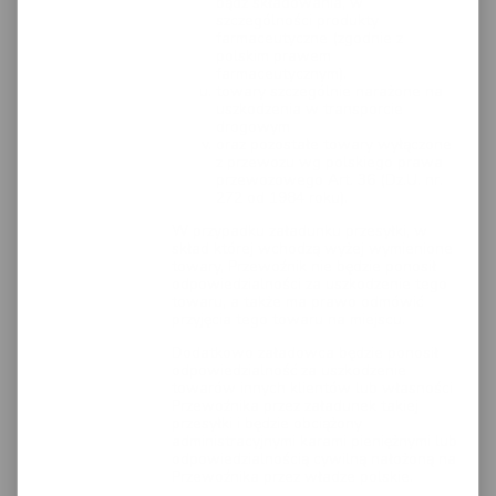
bądź składowania, w
szczególności produkty
farmaceutyczne (zgodnie z
polskim prawem
farmaceutycznym).
towary szczególnie narażone na
uszkodzenia w transporcie
drogowym
oraz pozostałe towary wyłączone
z przewozu wg polskiego prawa
przewozowego Art. 36 (Dz.U. nr.
272 od 1984 roku).
W przypadku załadunku przesyłki, w
skład której wchodzą wyżej wymienione
towary, Przewoźnik nie będzie ponosił
odpowiedzialności za uszkodzenie tego
towaru, a także ma prawo odmówić
przyjęcia tego towaru na miejscu.
Dodatkowo załadowca będzie ponosił
odpowiedzialność za uszkodzenie
towarów innych klientów lub własności
Przewoźnika przez załadunek takiej
przesyłki i będzie obciążony
administracyjnymi karami pieniężnymi lub
odpowiedzialnością cywilną nałożoną na
Przewoźnika przez władze polskie.