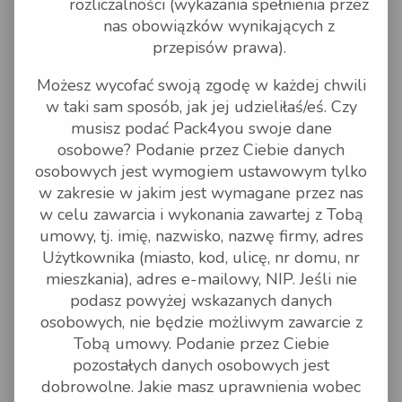
rozliczalności (wykazania spełnienia przez
specjalistycznych badań
fitosanitarnych,
nas obowiązków wynikających z
materiały łatwopalne i
przepisów prawa).
wybuchowe, substancje żrące
oraz inne towary wymienione w
Konwencji ADR, broń i amunicję,
Możesz wycofać swoją zgodę w każdej chwili
zwłoki i szczątki zwłok ludzkich,
w taki sam sposób, jak jej udzieliłaś/eś. Czy
organy ludzkie, płyny ustrojowe
oraz produkty metabolizmu
musisz podać Pack4you swoje dane
ludzkiego lub zwierzęcego,
osobowe? Podanie przez Ciebie danych
rzeczy osobiste i mienie
przesiedleńcze,
osobowych jest wymogiem ustawowym tylko
instrumenty muzyczne smyczkowe
w zakresie w jakim jest wymagane przez nas
i szarpane,
rzeczy, których właściwości mogą
w celu zawarcia i wykonania zawartej z Tobą
stanowić zagrożenie dla ludzi
umowy, tj. imię, nazwisko, nazwę firmy, adres
bądź narażać inne Paczki na
zniszczenie, uszkodzenie,
Użytkownika (miasto, kod, ulicę, nr domu, nr
zabrudzenie, itp.,
mieszkania), adres e-mailowy, NIP. Jeśli nie
towary wymagające zachowania
szczególnych warunków przy ich
podasz powyżej wskazanych danych
przemieszczaniu lub składowaniu
osobowych, nie będzie możliwym zawarcie z
(np. przewożenia w określonej
pozycji np. poziomo, szkło,
Tobą umowy. Podanie przez Ciebie
ceramika, telewizory, części
pozostałych danych osobowych jest
nadwozia samochodowego, inne
towary delikatne),
dobrowolne. Jakie masz uprawnienia wobec
produkty pochodzenia