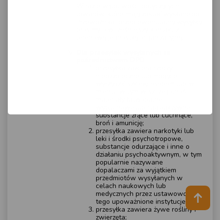
W razie wątpliwości dotyczących
towarów, które mają zostać wysłane do
Przewoźnika, przed ewentualną wysyłką
prosimy o wcześniejszy kontakt z
terenową jednostką organizacyjną.
Dla przesyłek wysyłanych za
pośrednictwem DPD
przesyłka zawiera rzeczy
niebezpieczne lub mogące
wyrządzić szkodę osobom lub w
mieniu, w tym w szczególności:
materiały łatwopalne,
wybuchowe lub radioaktywne,
substancje żrące lub cuchnące,
broń i amunicję;
przesyłka zawiera narkotyki lub
leki i środki psychotropowe,
substancje odurzające i inne o
działaniu psychoaktywnym, w tym
popularnie nazywane
dopalaczami za wyjątkiem
przedmiotów wysyłanych w
celach naukowych lub
medycznych przez ustawowo do
tego upoważnione instytucje;
przesyłka zawiera żywe rośliny i
zwierzęta;