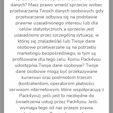
należy skontaktować się
z lokalnym oddziałem UPS.
danych? Masz prawo wnieść sprzeciw wobec
przetwarzania Twoich danych osobowych, gdy
Firma UPS nie przetransportuje
żadnych towarów zabronionych
przetwarzanie odbywa się na podstawie
przez prawo lub regulacje
prawnie uzasadnionego interesu lub dla
urzędów federalnych, stanowych
lub lokalnych w krajach
celów statystycznych, a sprzeciw jest
pochodzenia i przeznaczenia, lub
uzasadniony przez szczególną sytuację, w
które mogą naruszać odpowiednie
przepisy eksportowe, importowe
której się znalazłeś/aś lub Twoje dane
i inne albo zagrażać
osobowe przetwarzane są na potrzeby
bezpieczeństwu naszych
pracowników, agentów
marketingu bezpośredniego, w tym są
i kontrahentów lub środkom
profilowane dla tego celu. Komu Pack4you
transportu, albo które - naszym
zdaniem - brudzą, plamią lub
udostępnia Twoje dane osobowe? Twoje
w inny sposób niszczą inne
dane osobowe mogą być przekazywane
towary lub sprzęt, albo których
transport nie jest uzasadniony
kurierowi oraz podmiotom trzecim
ekonomicznie lub operacyjnie.
(kontrahentom, operatorom płatności,
serwisom internetowym, które współpracują z
Towary wyłączone z eksportu,
Pack4you), jeśli jest to niezbędne do
Artykuły zabronione
Nie wysyłamy następujących
świadczenia usług przez Pack4you. Jeśli
towarów:
wymaga tego od nas przepis prawa,
napoje alkoholowe;
skóry zwierząt (niedomowych);