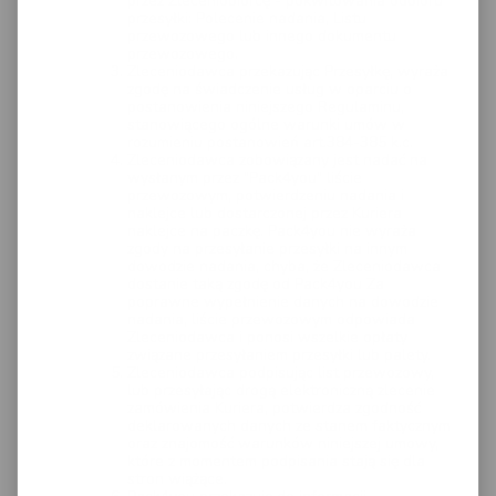
przez Zleceniobiorcę - pokwitowania odbioru
przesyłki: Polecenie nadania, Listu
przewozowego lub innego dokumentu
przewozowego.
Zleceniodawca przekazując Przesyłkę, wyraża
zgodę na świadczenie usług w oparciu o
postanowienia niniejszego Regulaminu,
stanowiącego ogólne warunki umów w
rozumieniu postanowień art.384-385 k.c.
Zleceniodawca zobowiązany jest nadać na
wysłanym przez "Pack4you" liście
przewozowym, potwierdzeniu nadania i
naklejce lub dostarczonej przez Kuriera
naklejce na paczkę. Pack4you nie wyraża
zgody na przesyłanie przesyłki na innym
dowodzie nadania, chyba, że Zleceniodawca
dostanie taką zgodę od Pack4you Za
poprawne wypełnienie danych na dowodzie
nadania, liście przewozowym odpowiada
Zleceniodawca i ponosi wszelkie opłaty
związane przesyłaniem przesyłki lub palety.
Zleceniodawca podpisując list przewozowy,
lub przesyłając drogą elektroniczną zlecenie
zamówienia Kuriera, potwierdza zgodność
deklarowanych danych ze stanem faktycznym
oraz znajomość warunków niniejszej umowy,
które z momentem podpisania stają się dla
stron wiążące.