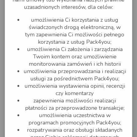
Dla UPS -
http://www.pack4you.pl/informacje-
uzasadnionych interesów, dla celów:
ups
Dla GLS -
http://www.pack4you.pl/informacje-
gls
umożliwienia Ci korzystania z usług
Dla Raben, Hellmann, SUUS, Fedex, Erontrans,
świadczonych drogą elektroniczną, w
DHL, Fedex -
https://www.pack4you.pl/informacje-palety
tym zapewnienia Ci możliwości pełnego
Dla DPD -
korzystania z usług Pack4you;
https://www.pack4you.pl/informacje-dpd
umożliwienia Ci założenia i zarządzania
§ 4. Towary wyłączone z przewozu
Twoim kontem oraz umożliwienie
Firma "Pack4you odmawia zawarcia umowy lub może
monitorowania zamówień i ich historii
odstąpić od jej wykonania, jeżeli przesyłka zawiera
umożliwienia przeprowadzania i realizacji
towary lub rzeczy, które zostały wyłączone z
przewozu na mocy powszechnie obowiązujących
usługi za pośrednictwem Pack4you;
przepisów prawa a także, gdy przesyłka zawiera
umożliwienia wystawienia opinii, recenzji
towary lub rzeczy uznane przez Kuriera GLS i UPS za
wyłączone z przewozu:
czy komentarzy
Dla przesyłek wysyłanych za
zapewnienia możliwości realizacji
pośrednictwem GLS
rzeczy, których przemieszczanie
płatności za przeprowadzone transakcje;
jest zabronione na podstawie
umożliwienia uczestnictwa w
przepisów prawa lub umów,
konwencji czy porozumień
programach promocyjnych Pack4you;
międzynarodowych, których
rozpatrywania oraz obsługi składanych
stroną jest Polska,
rzeczy wyłączone z przewozu