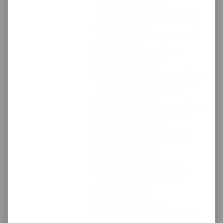
Klasa 9 Materiały o
podwyższanej temperaturze
(kod klasyfikacyjny M9 i M10)
ładunki masowe
(całokontenerowe i drobnicowe);
towary płynne;
towary ponadgabarytowe;
mienie przesiedleńcze;
napoje spirytusowe;
towary wymagające temperatury
kontrolowanej w standardowym
systemie sieci drobnicowej;
wyroby tytoniowe;
dzieła sztuki; kamienie szlachetne
i biżuteria; metale szlachetne;
zwierzęta;
papiery wartościowe;
ciało ludzkie, zwłoki i szczątki;
przesyłki pocztowe;
sadza,
rośliny doniczkowe,
towary łatwo psujące się, w
szczególności spożywcze,
weterynaryjne,
wyroby mrożone,
odpady,
przesyłki wymagające
wyspecjalizowanego transportu