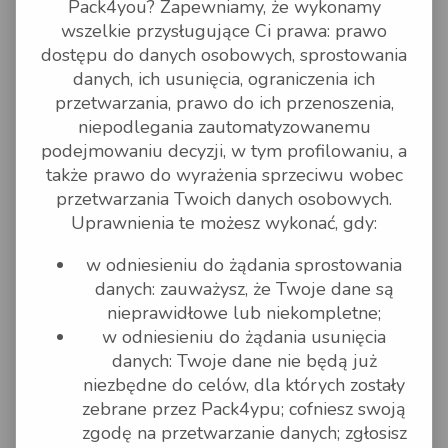
Pack4you? Zapewniamy, że wykonamy
zwierzęcego o których mowa w
Rozporządzeniu Komisji (WE) nr
wszelkie przysługujące Ci prawa: prawo
206/2009 z 5 marca 2009r.,rzeczy
dostępu do danych osobowych, sprostowania
lub Paczki, których wysyłanie jest
zakazane na podstawie
danych, ich usunięcia, ograniczenia ich
jakichkolwiek obowiązujących
przetwarzania, prawo do ich przenoszenia,
sankcji prawnych, na przykład z
powodu ich zawartości, ze
niepodlegania zautomatyzowanemu
względu na odbiorcę lub państwo
podejmowaniu decyzji, w tym profilowaniu, a
do którego lub z którego mają
zostać wysłane. Sankcje prawne
także prawo do wyrażenia sprzeciwu wobec
oznaczają wszelkie przepisy,
przetwarzania Twoich danych osobowych.
regulacje, nakazy lub zakazy
nakładające jakiekolwiek sankcje
Uprawnienia te możesz wykonać, gdy:
(w tym ograniczenia w handlu lub
sankcje ekonomiczne) na
w odniesieniu do żądania sprostowania
państwa, osoby fizyczne, osoby
prawne lub jakiekolwiek inne
danych: zauważysz, że Twoje dane są
jednostki organizacyjne, w tym,
nieprawidłowe lub niekompletne;
lecz nie wyłącznie przez
Organizację Narodów
w odniesieniu do żądania usunięcia
Zjednoczonych, Unię Europejską
danych: Twoje dane nie będą już
lub państwa członkowskie Unii
Europejskiej.
niezbędne do celów, dla których zostały
Dla przesyłek wysyłanych za
zebrane przez Pack4ypu; cofniesz swoją
pośrednictwem UPS
Towary wyłączone z eksport,
zgodę na przetwarzanie danych; zgłosisz
Artykuły zabronione.