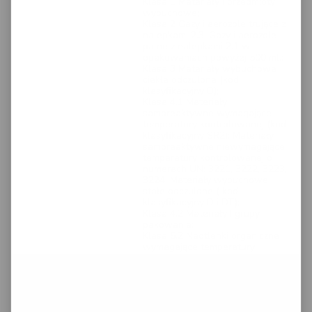
Klasa 1 Materiały i przedmioty
wybuchowe;
Klasa 2 Gazy i aerozole trujące z
nalepkami 2.3, Gazy i aerozole
palne z nalepkami 2.1 w
opakowaniach powyżej 500 ml.;
Klasa 3 Materiały wybuchowe
ciekłe odczulone (kod
klasyfikacyjny D);
Klasa 4.1 Materiały
samoreaktywne wymagające
temperatury kontrolowanej (kod
klasyfikacyjny SR2); Materiały
samoreaktywne niewymagające
temperatury kontrolowanej o
numerach UN: 3221, 3222, 3223,
3224. Materiały wybuchowe
stałe odczulone ( kod
klasyfikacyjny D i DT);
Klasa 4.2 Materiały I grupy
pakowania;
Klasa 5.2 Nadtlenki organiczne
wymagające temperatury
kontrolowanej P2; Nadtlenki
organiczne niewymagające
temperatury kontrolowanej o nr
UN: 3101; 3102; 3103;3104;
Klasa 6.1 Materiały I grupy