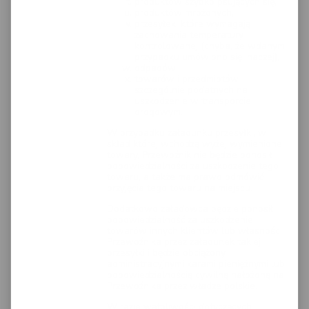
produktów szybko psujących się,
produktów mrożonych,
przesyłek, które wymagają
zachowania temperatury
kontrolowanej (chyba, że wdanym
przypadku umówiono się inaczej),
odpadów
towarów i przedmiotów
szczególnie podatnych na
uszkodzenie w transporcie
drogowym.
W przypadku załadunku przesyłki, w
skład której wchodzą wyżej wymienione
towary, Przewoźnik nie będzie ponosił
odpowiedzialności za uszkodzenie tego
towaru, a także ma prawo odmówić
przyjęcia tego towaru na miejscu.
Dodatkowo załadowca będzie ponosił
odpowiedzialność za uszkodzenie
towarów innych klientów lub własności
Przewoźnika przez załadunek takiej
przesyłki i będzie obciążony
administracyjnymi karami pieniężnymi lub
odpowiedzialnością cywilną nałożoną na
Przewoźnika przez władze polskie.
W razie wątpliwości dotyczących