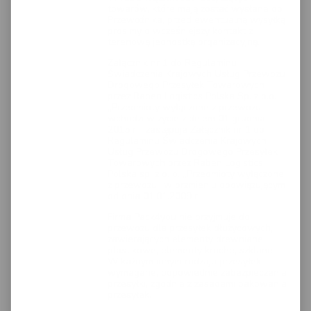
towarów, które mają zostać wysłane do
Przewoźnika, przed ewentualną wysyłką
prosimy o wcześniejszy kontakt z
terenową jednostką organizacyjną.
Załącznik nr 1 do Regulaminu
Świadczenia Krajowych Usług Przewozu
Drogowego Przesyłek Towarowych
przez Raben Logistics Polska Sp. z o.o.
„Przedmioty wyłączone z przewozu”
wchodzi w życie z dniem 01 grudnia
2015 r. i zastępuje Załącznik nr 1 do
Regulaminu Świadczenia Krajowych
Usług Przewozu Drogowego Przesyłek
Towarowych przez Raben Logistics
Polska sp. z o. o. „Przedmioty wyłączone
z przewozu” w brzmieniu obowiązującym
od dnia 01.01.2009 r.
Firma Pack4you nie przyjmuje do
przewozu dla przesyłek dłużycowych,
zawierających elementy drewniane,
plastikowe, elementy kruche, szklane.
W każdym innym rodzaju przesyłek,
wymagane, odpowiednie zabezpieczenia
przesyłki, zgodnie z zasadami pakowania
przesyłek.