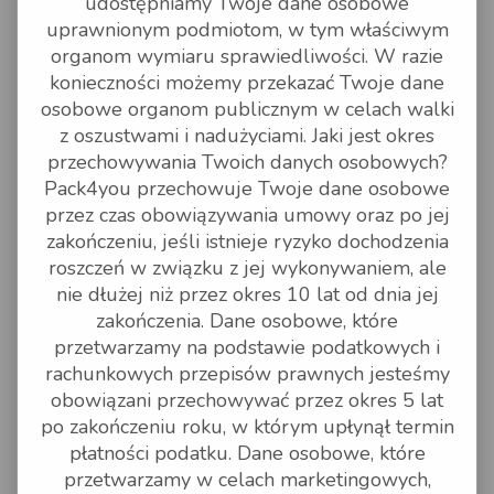
udostępniamy Twoje dane osobowe
towary o szczególnej wartości
uprawnionym podmiotom, w tym właściwym
(np. dzieła sztuki, antyki,
kamienie szlachetne, złoto
organom wymiaru sprawiedliwości. W razie
i srebro);
konieczności możemy przekazać Twoje dane
towary/materiały niebezpieczne;
broń palna;
osobowe organom publicznym w celach walki
futra;
z oszustwami i nadużyciami. Jaki jest okres
kość słoniowa i produkty z kości
słoniowej;
przechowywania Twoich danych osobowych?
żywe zwierzęta;
Pack4you przechowuje Twoje dane osobowe
gotówka oraz przedmioty
zbywalne;
przez czas obowiązywania umowy oraz po jej
towary łatwo psujące się;
zakończeniu, jeśli istnieje ryzyko dochodzenia
dokumenty osobiste (z
wyjątkiem wysyłek do USA);
roszczeń w związku z jej wykonywaniem, ale
rośliny;
nie dłużej niż przez okres 10 lat od dnia jej
materiały pornograficzne;
Nasiona
zakończenia. Dane osobowe, które
znaczki pocztowe o wysokiej
przetwarzamy na podstawie podatkowych i
wartości;
tytoń i wyroby tytoniowe;
rachunkowych przepisów prawnych jesteśmy
bagaż pozostawiony bez opieki.
obowiązani przechowywać przez okres 5 lat
Pewne kraje określają więcej
po zakończeniu roku, w którym upłynął termin
artykułów zabronionych lub
płatności podatku. Dane osobowe, które
podlegających ograniczeniom
wysyłki. Zapewnienie zgodności
przetwarzamy w celach marketingowych,
z regulacjami rządowymi i prawem