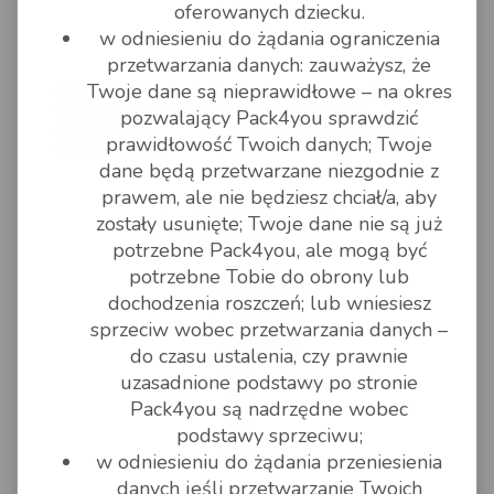
pracy.
oferowanych dziecku.
w odniesieniu do żądania ograniczenia
przetwarzania danych: zauważysz, że
30 GRUDZIEŃ 2019 - 12:00
Twoje dane są nieprawidłowe – na okres
31.12.2019 - dystrybucja nie jest prowadzona.
Zlecenia są wprowadzane z odbiorem na
pozwalający Pack4you sprawdzić
02.01.2020r. ____ Pack4You Wiemy, że to nie
prawidłowość Twoich danych; Twoje
tylko przesyłki
dane będą przetwarzane niezgodnie z
prawem, ale nie będziesz chciał/a, aby
czytaj dalej
zostały usunięte; Twoje dane nie są już
potrzebne Pack4you, ale mogą być
potrzebne Tobie do obrony lub
dochodzenia roszczeń; lub wniesiesz
sprzeciw wobec przetwarzania danych –
do czasu ustalenia, czy prawnie
uzasadnione podstawy po stronie
Pack4you są nadrzędne wobec
podstawy sprzeciwu;
w odniesieniu do żądania przeniesienia
danych jeśli przetwarzanie Twoich
pack4you