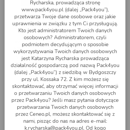
Rycharska, prowadząca stronę
www.pack4you.pl (dalej „Pack4you”),
pack4you
przetwarza Twoje dane osobowe oraz jakie
List lotniczy.
uprawnienia w związku z tym Ci przysługują.
Kto jest administratorem Twoich danych
09 STYCZEŃ 2020 - 13:52
osobowych? Administratorem, czyli
Wysyłka listu kurierem UPS - tylko dokumenty
podmiotem decydującym o sposobie
papierowe, ponieważ wysyłka przedmiotów w
wykorzystywania Twoich danych osobowych
kopercie jest paczką. Koperta z próbką handlwą
do Chin również jest paczką i podlega odprawie
jest Katarzyna Rycharska prowadząca
celnej uproszczonej. Przesyłka li
działalność gospodarczą pod nazwą Pack4you
(dalej „Pack4you”) z siedzibą w Bydgoszczy
przy ul. Kossaka 72. Z kim możesz się
czytaj dalej
skontaktować, aby otrzymać więcej informacji
o przetwarzaniu Twoich danych osobowych
przez Pack4you? Jeśli masz pytania dotyczące
przetwarzania Twoich danych osobowych
przez Ceneo.pl, możesz skontaktować się z
nami, pisząc do nas na adres e-mail:
k.rycharska@pack4you.pl. Od kogo