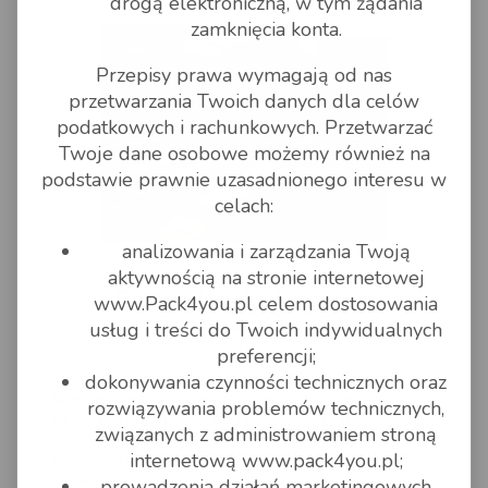
drogą elektroniczną, w tym żądania
zamknięcia konta.
Przepisy prawa wymagają od nas
przetwarzania Twoich danych dla celów
podatkowych i rachunkowych. Przetwarzać
Twoje dane osobowe możemy również na
podstawie prawnie uzasadnionego interesu w
celach:
analizowania i zarządzania Twoją
pack4you
aktywnością na stronie internetowej
Przesyłki do Niemiec.
www.Pack4you.pl celem dostosowania
usług i treści do Twoich indywidualnych
07 STYCZEŃ 2020 - 13:41
preferencji;
Przesyłki do Niemiec to najbardziej popularny
dokonywania czynności technicznych oraz
kierunek w logistyce. Packyou może zrealizować
rozwiązywania problemów technicznych,
przesyłki kuerierskie do Niemiec, listy lotnicze do
związanych z administrowaniem stroną
Niemiec (a realizacja to 1 dzień roboczy) oraz
przesyłki paletowe do Niemiec (realizacja 2 dni
internetową www.pack4you.pl;
robo
prowadzenia działań marketingowych