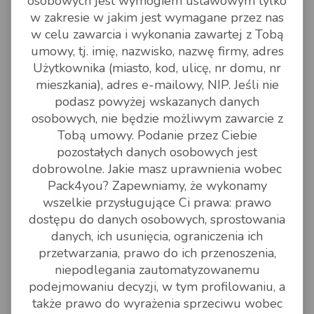
osobowych jest wymogiem ustawowym tylko
kalkulowania cen: https://www.pack4you.pl/ ____
w zakresie w jakim jest wymagane przez nas
Pack4You Wiemy, że to nie tylko przesyłki
w celu zawarcia i wykonania zawartej z Tobą
umowy, tj. imię, nazwisko, nazwę firmy, adres
czytaj dalej
Użytkownika (miasto, kod, ulicę, nr domu, nr
mieszkania), adres e-mailowy, NIP. Jeśli nie
podasz powyżej wskazanych danych
osobowych, nie będzie możliwym zawarcie z
Tobą umowy. Podanie przez Ciebie
pozostałych danych osobowych jest
dobrowolne. Jakie masz uprawnienia wobec
Pack4you? Zapewniamy, że wykonamy
wszelkie przysługujące Ci prawa: prawo
dostępu do danych osobowych, sprostowania
danych, ich usunięcia, ograniczenia ich
pack4you
przetwarzania, prawo do ich przenoszenia,
Przesyłki paletowe z Włoch.
niepodlegania zautomatyzowanemu
podejmowaniu decyzji, w tym profilowaniu, a
02 STYCZEŃ 2020 - 13:13
także prawo do wyrażenia sprzeciwu wobec