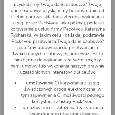
uzyskaliśmy Twoje dane osobowe? Twoje
dane osobowe uzyskaliśmy bezpośrednio od
Ciebie podczas składania zlecenia wykonania
pack4you
usługi przez Pack4you, jak i później, podczas
Importowa przesyła z krajów
korzystania z usług firmy Pack4you Katarzyna
UE z nadaniem jeszcze dziś!
Rycharska. W jakim celu i na jakiej podstawie
Pack4you przetwarza Twoje dane osobowe?
Jesteśmy uprawnieni do przetwarzania
09 STYCZEŃ 2020 - 12:25
Twoich danych osobowych, ponieważ jest to
Przesyłki importowe z krajów UE, z Niemiec,
paczki z Włoch lub przesyłki z Francji czy Hiszpanii
niezbędne do wykonania zawartej między
- możliwy odbiór tego samego dnia co
nami umowy lub wykonania naszych prawnie
wypełnione zlecenie! np. kurier UPS realizuje
uzasadnionych interesów, dla celów:
odbiory tego samego dnia! Prosimy o kontakt
umożliwienia Ci korzystania z usług
czytaj dalej
świadczonych drogą elektroniczną, w
tym zapewnienia Ci możliwości pełnego
korzystania z usług Pack4you;
umożliwienia Ci założenia i zarządzania
Twoim kontem oraz umożliwienie