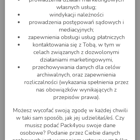
własnych usług;
windykacji należności
czytaj dalej
prowadzenia postępowań sądowych i
mediacyjnych;
zapewnienia obsługi usług płatniczych
kontaktowania się z Tobą, w tym w
celach związanych z dozwolonymi
działaniami marketingowymi,
przechowywania danych dla celów
archiwalnych, oraz zapewnienia
rozliczalności (wykazania spełnienia przez
nas obowiązków wynikających z
pack4you
przepisów prawa).
Zmiany cen UPS i innych
Możesz wycofać swoją zgodę w każdej chwili
kurierów.
w taki sam sposób, jak jej udzieliłaś/eś. Czy
musisz podać Pack4you swoje dane
07 STYCZEŃ 2020 - 11:30
osobowe? Podanie przez Ciebie danych
Z nowym rokiem przychodzą niestety nowe ceny
na transport przesyłek. Zapraszam do