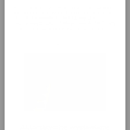
Kurier UPS zrealizuje w niskiej cenie: list lotniczy
do Rosji, dokumenty do Chin, list z dokumentami
do Indii, dokumenty do USA lub wysyka
zaproszenia do Gruzji Usługa kurierska UPS Listy
Lotnicze jest dostępna tylko dla dokumentów
czytaj dalej
pack4you
Automatyczne wystawianie