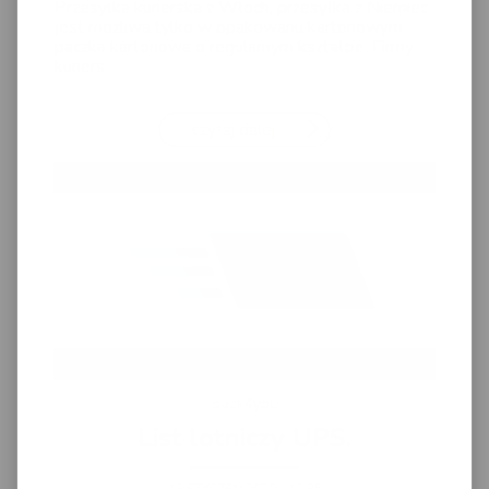
Przesyłka kurierska z Włoch, przesyłka z Niemiec
jest możliwa tylko w opakowanu kartonowym,
paczka kartonowa o regularnym kształcie. Firmy
kuriers
czytaj dalej
pack4you
List lotniczy UPS.
13 STYCZEŃ 2020 - 12:35