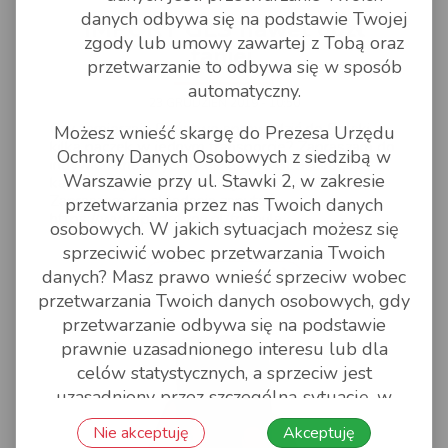
danych odbywa się na podstawie Twojej
IMPORT GLS nawet 60zł
zgody lub umowy zawartej z Tobą oraz
taniej.
przetwarzanie to odbywa się w sposób
automatyczny.
23 GRUDZIEŃ 2019 - 10:50
Czy zamierzają Państwo sprowadzić do Polski
Możesz wnieść skargę do Prezesa Urzędu
kilka paczek w jednym transporcie? Zapraszam do
Ochrony Danych Osobowych z siedzibą w
indywidualnej wyceny na kuriera GLS. Druga i
Warszawie przy ul. Stawki 2, w zakresie
każda kolejna paczka taniej nawet o 60 zł.
Zapraszam do składania zapytań:
przetwarzania przez nas Twoich danych
https://www.pack4you.pl/formula
osobowych. W jakich sytuacjach możesz się
sprzeciwić wobec przetwarzania Twoich
danych? Masz prawo wnieść sprzeciw wobec
czytaj dalej
przetwarzania Twoich danych osobowych, gdy
przetwarzanie odbywa się na podstawie
prawnie uzasadnionego interesu lub dla
celów statystycznych, a sprzeciw jest
uzasadniony przez szczególną sytuację, w
której się znalazłeś/aś lub Twoje dane
Nie akceptuję
Akceptuję
osobowe przetwarzane są na potrzeby