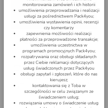
monitorowania zamówień i ich historii
umożliwienia przeprowadzania i realizacji
usługi za pośrednictwem Pack4you;
umożliwienia wystawienia opinii, recenzji
czy komentarzy
zapewnienia możliwości realizacji
pack4you
płatności za przeprowadzone transakcje;
List lotniczy do USA z
umożliwienia uczestnictwa w
dostawą 24h.
programach promocyjnych Pack4you;
rozpatrywania oraz obsługi składanych
08 STYCZEŃ 2020 - 14:44
przez Ciebie reklamacji dotyczących
Firma kurierska UPS oferuje usługę z dostawą
usług świadczonych przez Pack4you
nawet do 24 h z Polski (np. Warszawa odbiór
obsługi zapytań i zgłoszeń, które do nas
możliwy do 18:30 - zlecenie złożone do 15:30)
do USA (np. Nowy Jork). Pamiętajmy, żę usługa
kierujesz;
listowa Envelope jest zarezerwowana tylko dla
kontaktowania się z Toba w
list&o
szczególności w celu związanym ze
świadczeniem usług;
czytaj dalej
rozwiązania umowy o świadczenie usług