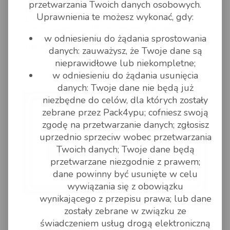
W naszej ofercie można zrealizować transport
przetwarzania Twoich danych osobowych.
przesyłki paletowej do Włoch. Jeśli do wysyłki
Uprawnienia te możesz wykonać, gdy:
planowany jest transport kilku paczek
importowanych z Włoch prosimy o sprawdzenie
oferty na transport palet z Włoch, możliwe że
w odniesieniu do żądania sprostowania
transport będzie ko
danych: zauważysz, że Twoje dane są
nieprawidłowe lub niekompletne;
w odniesieniu do żądania usunięcia
czytaj dalej
danych: Twoje dane nie będą już
niezbędne do celów, dla których zostały
zebrane przez Pack4ypu; cofniesz swoją
zgodę na przetwarzanie danych; zgłosisz
uprzednio sprzeciw wobec przetwarzania
Twoich danych; Twoje dane będą
przetwarzane niezgodnie z prawem;
dane powinny być usunięte w celu
wywiązania się z obowiązku
wynikającego z przepisu prawa; lub dane
pack4you
zostały zebrane w związku ze
Erontrans harmonogram
świadczeniem usług drogą elektroniczną