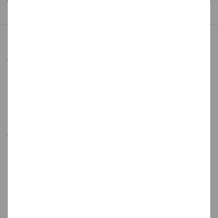
wyślij
O firmie
Informacje
Blog
Współpraca
O firmie
Kontakt
Inne
Zamów
kuriera
RODO
Regulamin
Polityka
prywatności