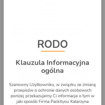
faktur.
10 STYCZEŃ 2020 - 11:04
Podczas płatności PayU otrzymają Państwo
automatycznie na maila fakturę za płatność. Aby
dokument został poprawnie wysłany należy
koniecznie w ,,płatniku'' wskazać numer NIP, a
nazwa firmy wpisana powinna być bez znaków
RODO
specjaln
czytaj dalej
Klauzula Informacyjna
ogólna
Szanowny Użytkowniku, w związku ze zmianą
przepisów o ochronie danych osobowych
poniżej przekazujemy Ci informacje o tym w
jaki sposób Firma Pack4you Katarzyna