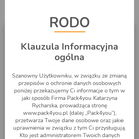
WSPARCIE
dotyczące DPD
Możesz na nas liczyć
RODO
KONTAKT
Jak to działa?
Kontakt
Wysyłka do Anglii
Zasady odbioru
Klauzula Informacyjna
Zapytanie o cenę
Artykuły pomocnicze
ogólna
Dwie możliwości odbioru przesyłek DPD
Formularz zlecenia
odbiór tego samego dnia
- dotyczy tylko
Przesyłki poza unię europejską
niestandardowego
przesyłek wysyłanych z Polski, wymagany druk
Szanowny Użytkowniku, w związku ze zmianą
etykiety, etykieta wysłana jest na maila, zlecenie
opłacone do 12.
przepisów o ochronie danych osobowych
Najczęściej zadawane pytania
odbiór na następny dzień roboczy
- kurier
poniżej przekazujemy Ci informacje o tym w
przywozi etykiety na paczki, zamówienie i
jaki sposób Firma Pack4you Katarzyna
Zasady pakowania
zaksięgowana wpłata do godziny 22:00
Przesyłka importowa
- zlecona do 16:00 z
Rycharska, prowadząca stronę
potwierdzeniem płatności zostanie wpisana na
Dokumenty do pobrania
www.pack4you.pl (dalej „Pack4you”),
kolejny dzień roboczy (importy planowane odbiory w
przetwarza Twoje dane osobowe oraz jakie
ciągu 2 dni roboczych do 3 dni np Włochy)
uprawnienia w związku z tym Ci przysługują.
Kto jest administratorem Twoich danych