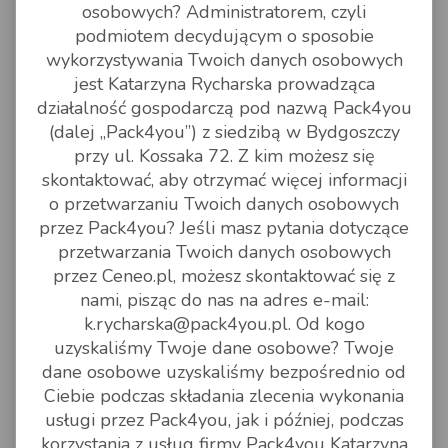
Zlecenie wpisane są obsługiwane do 22:00 dnia
osobowych? Administratorem, czyli
poprzedzającego odbiór i otrzymaniu płatności do tej
podmiotem decydującym o sposobie
godziny przez Pack4you. Prosimy o pozostawienie
wykorzystywania Twoich danych osobowych
pokwitowania odbioru paczki przez kuriera.Odbiór i
dostawa przesyłki od 9-16 firmy, osoby prywatne od
jest Katarzyna Rycharska prowadząca
9-18, nie można wybrać godzin, lecz możliwe jest
działalność gospodarczą pod nazwą Pack4you
uzyskanie numeru telefonu do kuriera w dniu odbioru
(dalej „Pack4you”) z siedzibą w Bydgoszczy
(wyłącznie w Polsce).
przy ul. Kossaka 72. Z kim możesz się
Klient zobowiązuje się, zapewnia i gwarantuje,
skontaktować, aby otrzymać więcej informacji
że:
o przetwarzaniu Twoich danych osobowych
Przesyłka została właściwie opisana w dokumencie
przez Pack4you? Jeśli masz pytania dotyczące
PN i, że adres Odbiorcy i Nadawcy został w nim
przetwarzania Twoich danych osobowych
dokładnie, czytelnie wypełniony, a paczki oklejone
przez Ceneo.pl, możesz skontaktować się z
zostały właściwymi naklejkami adresowymi.
nami, pisząc do nas na adres e-mail:
Informacje ogólne
k.rycharska@pack4you.pl. Od kogo
uzyskaliśmy Twoje dane osobowe? Twoje
Kurier DPD, prosimy o pakowanie przesyłek wyłącznie
w kartony za paczki niestandardowe obowiązują
dane osobowe uzyskaliśmy bezpośrednio od
wysokie dopłaty. Wyłączone z przewozu palety i
Ciebie podczas składania zlecenia wykonania
skrzynie. Prosimy o zapoznanie się z towarami
usługi przez Pack4you, jak i później, podczas
wyłączonymi z przewozu, wymienionymi w
regulaminie. Prosimy o wyjęcie niedozwolonych
korzystania z usług firmy Pack4you Katarzyna