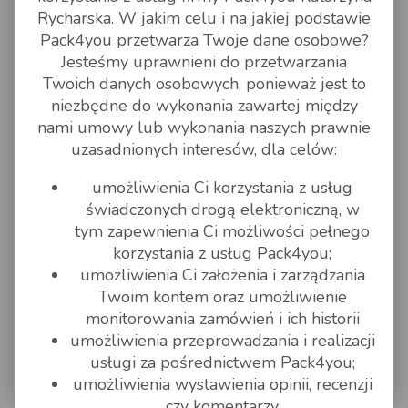
produktów z paczki. Wyłączone z przewozu przewóz
Rycharska. W jakim celu i na jakiej podstawie
silników i skrzyń biegu. Nie zastosowanie się do
Pack4you przetwarza Twoje dane osobowe?
naszych wskazówek, oznacza wysyłkę produktów
wyłączonych z przewozu na własne ryzyko.
Jesteśmy uprawnieni do przetwarzania
Twoich danych osobowych, ponieważ jest to
Cena dotyczy zadeklarowanej wagi i wymiarów.
niezbędne do wykonania zawartej między
Prosimy o dokładne deklarowanie wymiarów
przesyłki. Waga i wymiary są weryfikowane na
nami umowy lub wykonania naszych prawnie
magazynach przewoźników. W przypadku
uzasadnionych interesów, dla celów:
niezgodności zastrzegamy możliwość dopłaty, zgodnie
z cennikiem, po otrzymaniu informacji od przewoźnika o
umożliwienia Ci korzystania z usług
niezgodności zadeklarowanych parametrów. Klient ma
prawo do reklamacji, w tym celu należy przesłać
świadczonych drogą elektroniczną, w
dowód potwierdzający zadeklarowaną wagę i
tym zapewnienia Ci możliwości pełnego
wymiary, który należy zachować.
korzystania z usług Pack4you;
Zamówienie przesyłki oznacza akceptację
umożliwienia Ci założenia i zarządzania
regulaminu oraz zasad wysyłania zleceń, cennika,
Twoim kontem oraz umożliwienie
zasad pakowania.
monitorowania zamówień i ich historii
Regulamin
umożliwienia przeprowadzania i realizacji
Cennik usług dodatkowych
usługi za pośrednictwem Pack4you;
Zasady pakowania
umożliwienia wystawienia opinii, recenzji
czy komentarzy