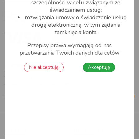
szczególności w celu związanym ze
świadczeniem usług;
rozwiązania umowy o świadczenie usług
drogą elektroniczną, w tym żądania
zamknięcia konta.
Przepisy prawa wymagają od nas
przetwarzania Twoich danych dla celów
podatkowych i rachunkowych. Przetwarzać
Newsletter
Twoje dane osobowe możemy również na
Nie akceptuję
Akceptuję
podstawie prawnie uzasadnionego interesu w
Wpisz swój email aby otrzymywać informacje na temat
celach:
aktualnych promocji oraz nowej oferty.
analizowania i zarządzania Twoją
wyślij
aktywnością na stronie internetowej
www.Pack4you.pl celem dostosowania
usług i treści do Twoich indywidualnych
preferencji;
O firmie
Informacje
dokonywania czynności technicznych oraz