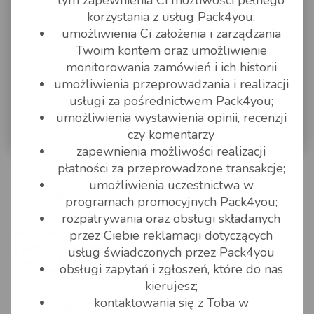
tym zapewnienia Ci możliwości pełnego
korzystania z usług Pack4you;
Jak realnie zwiększyć pewność procesu
umożliwienia Ci założenia i zarządzania
logistycznego.
Twoim kontem oraz umożliwienie
Raben Premium realizacja dostaw palet możliwa w
monitorowania zamówień i ich historii
24h
umożliwienia przeprowadzania i realizacji
Wzrost cen paliw a wyceny spedycji
usługi za pośrednictwem Pack4you;
międzynarodowych i krajowych
umożliwienia wystawienia opinii, recenzji
czy komentarzy
zapewnienia możliwości realizacji
płatności za przeprowadzone transakcje;
umożliwienia uczestnictwa w
Certyfikaty
programach promocyjnych Pack4you;
rozpatrywania oraz obsługi składanych
przez Ciebie reklamacji dotyczących
usług świadczonych przez Pack4you
obsługi zapytań i zgłoszeń, które do nas
kierujesz;
Obsługa transakcji
kontaktowania się z Toba w