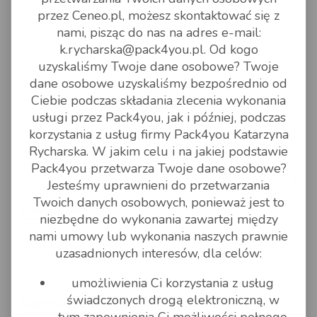
przez Ceneo.pl, możesz skontaktować się z
nami, pisząc do nas na adres e-mail:
k.rycharska@pack4you.pl. Od kogo
uzyskaliśmy Twoje dane osobowe? Twoje
dane osobowe uzyskaliśmy bezpośrednio od
Ciebie podczas składania zlecenia wykonania
usługi przez Pack4you, jak i później, podczas
korzystania z usług firmy Pack4you Katarzyna
Rycharska. W jakim celu i na jakiej podstawie
Wyszukiwarka
Pack4you przetwarza Twoje dane osobowe?
Szukaj
Jesteśmy uprawnieni do przetwarzania
Twoich danych osobowych, ponieważ jest to
Kategorie
niezbędne do wykonania zawartej między
nami umowy lub wykonania naszych prawnie
Blog
uzasadnionych interesów, dla celów:
Archiwum
umożliwienia Ci korzystania z usług
świadczonych drogą elektroniczną, w
Najnowsze wpisy