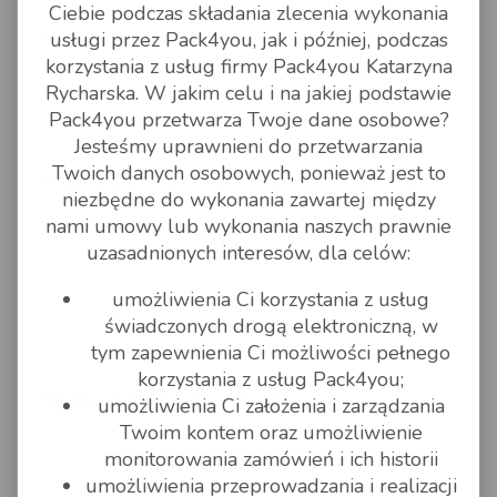
Ciebie podczas składania zlecenia wykonania
usługi przez Pack4you, jak i później, podczas
W przypadku wysyłki kilku paczek pod jeden adres
korzystania z usług firmy Pack4you Katarzyna
możliwa jest negocjacja cen. Zapraszamy do
Rycharska. W jakim celu i na jakiej podstawie
korespondencji.
Pack4you przetwarza Twoje dane osobowe?
___
Jesteśmy uprawnieni do przetwarzania
Twoich danych osobowych, ponieważ jest to
Pack4You
niezbędne do wykonania zawartej między
nami umowy lub wykonania naszych prawnie
uzasadnionych interesów, dla celów:
umożliwienia Ci korzystania z usług
świadczonych drogą elektroniczną, w
tym zapewnienia Ci możliwości pełnego
korzystania z usług Pack4you;
Wiemy, że to nie tylko przesyłki
umożliwienia Ci założenia i zarządzania
Twoim kontem oraz umożliwienie
monitorowania zamówień i ich historii
umożliwienia przeprowadzania i realizacji