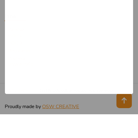
w odniesieniu do żądania sprostowania
danych: zauważysz, że Twoje dane są
Inne
nieprawidłowe lub niekompletne;
w odniesieniu do żądania usunięcia
Zamów
kuriera
danych: Twoje dane nie będą już
RODO
niezbędne do celów, dla których zostały
Regulamin
zebrane przez Pack4ypu; cofniesz swoją
zgodę na przetwarzanie danych; zgłosisz
Polityka
prywatności
uprzednio sprzeciw wobec przetwarzania
Twoich danych; Twoje dane będą
przetwarzane niezgodnie z prawem;
dane powinny być usunięte w celu
PACK4YOU.PL
2018 Wszelkie prawa zastrzeżone
wywiązania się z obowiązku
wynikającego z przepisu prawa; lub dane
Proudly made by
OSW CREATIVE
zostały zebrane w związku ze
świadczeniem usług drogą elektroniczną
oferowanych dziecku.
w odniesieniu do żądania ograniczenia