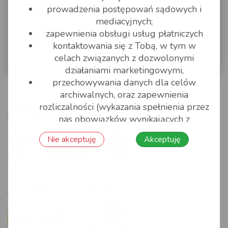
Raben Premium realizacja dostaw palet możliwa w
prowadzenia postępowań sądowych i
24h
mediacyjnych;
zapewnienia obsługi usług płatniczych
Wzrost cen paliw a wyceny spedycji
międzynarodowych i krajowych
kontaktowania się z Tobą, w tym w
celach związanych z dozwolonymi
działaniami marketingowymi,
przechowywania danych dla celów
archiwalnych, oraz zapewnienia
Certyfikaty
rozliczalności (wykazania spełnienia przez
nas obowiązków wynikających z
przepisów prawa).
Nie akceptuję
Akceptuję
Możesz wycofać swoją zgodę w każdej chwili
w taki sam sposób, jak jej udzieliłaś/eś. Czy
musisz podać Pack4you swoje dane
Obsługa transakcji
osobowe? Podanie przez Ciebie danych
osobowych jest wymogiem ustawowym tylko
w zakresie w jakim jest wymagane przez nas
w celu zawarcia i wykonania zawartej z Tobą