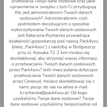
przetwarza Twoje dane osobowe oraz jakie
zaklejone aby opakowanie nie wystawało;
uprawnienia w związku z tym Ci przysługują.
Kto jest administratorem Twoich danych
8. warto na przesyłce zapisać numer przesyłki oraz
osobowych? Administratorem, czyli
adres.
podmiotem decydującym o sposobie
wykorzystywania Twoich danych osobowych
jest Katarzyna Rycharska prowadząca
W przypadku wysyłki i wpisywania zlecenia należy
działalność gospodarczą pod nazwą Pack4you
pamiętać:
(dalej „Pack4you”) z siedzibą w Bydgoszczy
przy ul. Kossaka 72. Z kim możesz się
1. adres dostawy powinien zawierać numer telefonu,
skontaktować, aby otrzymać więcej informacji
numer dla danego kraju - kierowcy nie dzwonią pod
o przetwarzaniu Twoich danych osobowych
polskie numery telefonów.
Uwaga! wskazanie
przez Pack4you? Jeśli masz pytania dotyczące
numeru telefonu nie gwarantuje kontaktu kierowcy
przetwarzania Twoich danych osobowych
przed nadaniem i dostawą
;
przez Ceneo.pl, możesz skontaktować się z
2. jeśli adres dostawy jest adresem hotelu lub
nami, pisząc do nas na adres e-mail:
akademika, kierowca pozostawi przesyłkę w
k.rycharska@pack4you.pl. Od kogo
portierni.
uzyskaliśmy Twoje dane osobowe? Twoje
dane osobowe uzyskaliśmy bezpośrednio od