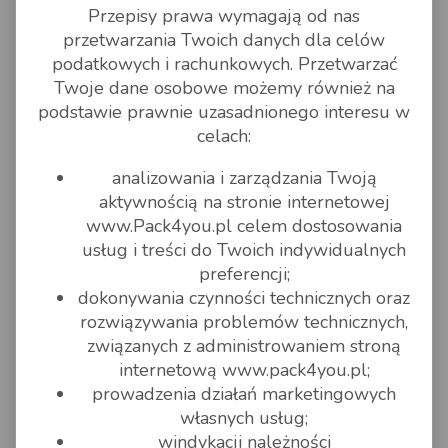
Przepisy prawa wymagają od nas
przetwarzania Twoich danych dla celów
podatkowych i rachunkowych. Przetwarzać
Twoje dane osobowe możemy również na
podstawie prawnie uzasadnionego interesu w
celach:
Wyszukiwarka
analizowania i zarządzania Twoją
Szukaj
aktywnością na stronie internetowej
Kategorie
www.Pack4you.pl celem dostosowania
usług i treści do Twoich indywidualnych
Blog
preferencji;
dokonywania czynności technicznych oraz
Archiwum
rozwiązywania problemów technicznych,
związanych z administrowaniem stroną
Najnowsze wpisy
internetową www.pack4you.pl;
prowadzenia działań marketingowych
Jak realnie zwiększyć pewność procesu
własnych usług;
logistycznego.
windykacji należności