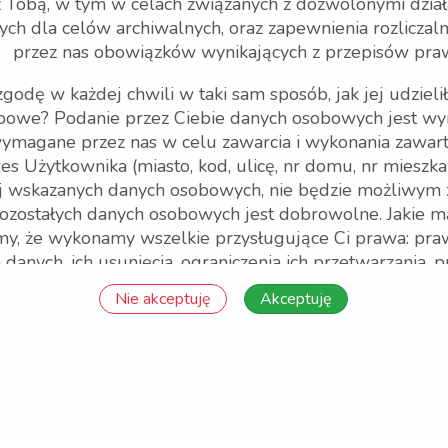
z Tobą, w tym w celach związanych z dozwolonymi dzia
Obsługa transakcji
N
h dla celów archiwalnych, oraz zapewnienia rozliczaln
przez nas obowiązków wynikających z przepisów pra
Wp
te
odę w każdej chwili w taki sam sposób, jak jej udzieli
bowe? Podanie przez Ciebie danych osobowych jest 
wymagane przez nas w celu zawarcia i wykonania zawarte
es Użytkownika (miasto, kod, ulicę, nr domu, nr mieszka
ej wskazanych danych osobowych, nie będzie możliwym
pozostałych danych osobowych jest dobrowolne. Jakie 
y, że wykonamy wszelkie przysługujące Ci prawa: pra
anych, ich usunięcia, ograniczenia ich przetwarzania, 
rmacje
Inne
owanemu podejmowaniu decyzji, w tym profilowaniu, a
Nie akceptuję
Akceptuję
etwarzania Twoich danych osobowych. Uprawnienia te 
łpraca
Zamów kuriera
RODO
 żądania sprostowania danych: zauważysz, że Twoje dan
Regulamin
niekompletne;
Polityka prywatności
dania usunięcia danych: Twoje dane nie będą już niezbę
zez Pack4ypu; cofniesz swoją zgodę na przetwarzanie da
etwarzania Twoich danych; Twoje dane będą przetwarz