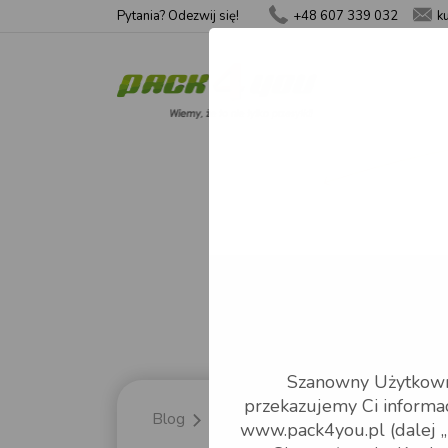
Pytania? Odezwij się!
+48 607 339 032
k
Szanowny Użytkowni
przekazujemy Ci informa
Blog
pack4you
Obniżka cen na pale
www.pack4you.pl (dalej „