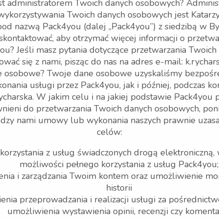
pack4you
jest administratorem Twoich danych osobowych? Adminis
a cen na palety Raben
wykorzystywania Twoich danych osobowych jest Katarz
pod nazwą Pack4you (dalej „Pack4you”) z siedzibą w By
 skontaktować, aby otrzymać więcej informacji o przetw
05 CZERWIEC 2023 - 13:21
u? Jeśli masz pytania dotyczące przetwarzania Twoic
cen transportu spedytorem Raben. Obecnie aktualna dopłata
ować się z nami, pisząc do nas na adres e-mail: k.rych
żkę cen i za naszym pośrednictwem. Zapraszam do kalkulacji ce
e osobowe? Twoje dane osobowe uzyskaliśmy bezpośre
onania usługi przez Pack4you, jak i później, podczas ko
charska. W jakim celu i na jakiej podstawie Pack4you
ieni do przetwarzania Twoich danych osobowych, poni
ędzy nami umowy lub wykonania naszych prawnie uzasad
celów:
 korzystania z usług świadczonych drogą elektroniczną,
możliwości pełnego korzystania z usług Pack4you;
żenia i zarządzania Twoim kontem oraz umożliwienie mo
historii
enia przeprowadzania i realizacji usługi za pośrednic
umożliwienia wystawienia opinii, recenzji czy koment