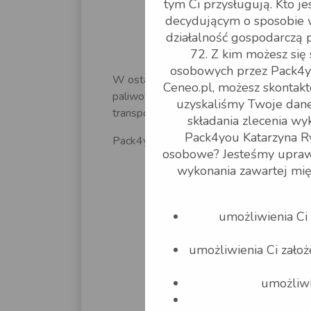
tym Ci przysługują. Kto 
Obniżk
decydującym o sposobie 
działalność gospodarczą 
72. Z kim możesz się
osobowych przez Pack4yo
W ostatnim czasie obserwujemy spadek 
Ceneo.pl, możesz skontakt
paliwowa wynosi 12% i to powoduje obni
uzyskaliśmy Twoje dan
transportu.
składania zlecenia wyk
Pack4you Katarzyna Ry
Pack4you.pl
osobowe? Jesteśmy uprawn
wykonania zawartej mi
umożliwienia Ci
umożliwienia Ci zało
umożliwi