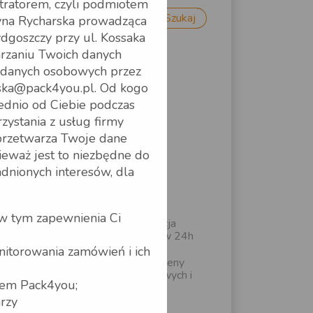
tratorem, czyli podmiotem
Szukaj
yna Rycharska prowadząca
dgoszczy przy ul. Kossaka
Kategorie
arzaniu Twoich danych
h danych osobowych przez
Blog
arska@pack4you.pl. Od kogo
n
dnio od Ciebie podczas
Archiwum
rzystania z usług firmy
Najnowsze wpisy
 przetwarza Twoje dane
eważ jest to niezbędne do
nionych interesów, dla
Jak realnie zwiększyć
pewność procesu
logistycznego.
 w tym zapewnienia Ci
Raben Premium realizacja
dostaw palet możliwa w 24h
nitorowania zamówień i ich
Wzrost cen paliw a wyceny
spedycji międzynarodowych i
twem Pack4you;
krajowych
arzy