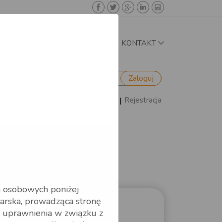
EGO MY?
BLOG
WSPARCIE
KONTAKT
Zaloguj
|
Rejestracja
Zapomniałeś hasła?
h osobowych poniżej
arska, prowadząca stronę
e uprawnienia w związku z
Wyszukiwarka