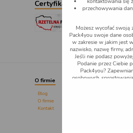
kontaktowania się 
Certyfikaty
przechowywania danyc
Możesz wycofać swoją zg
Pack4you swoje dane oso
w zakresie w jakim jest 
nazwisko, nazwę firmy, adr
Jeśli nie podasz powyż
Podanie przez Ciebie 
Pack4you? Zapewniam
osobowych, sprostowania d
O firmie
Info
niepodlegania zautomatyz
sprzeciwu wobec prz
Blog
Wspó
O firmie
w odniesieniu do
Kontakt
w odniesieniu do żą
zostały zebrane pr
sprzeciw wobec prz