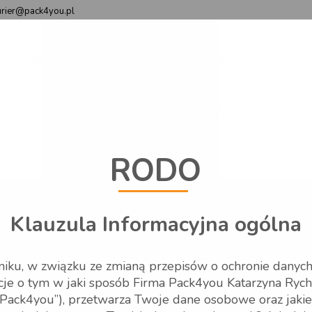
urier@pack4you.pl
CENNIK
NADAJ PRZESYŁKĘ
CZAS DOSTAWY
DLACZ
Zaloguj się:
RODO
Klauzula Informacyjna ogólna
Blog
ku, w związku ze zmianą przepisów o ochronie danyc
cje o tym w jaki sposób Firma Pack4you Katarzyna Rych
ty Raben
Pack4you”), przetwarza Twoje dane osobowe oraz jaki