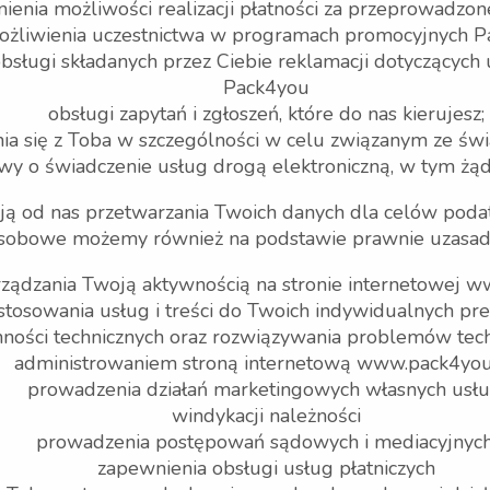
ienia możliwości realizacji płatności za przeprowadzone
żliwienia uczestnictwa w programach promocyjnych P
obsługi składanych przez Ciebie reklamacji dotyczących
Pack4you
obsługi zapytań i zgłoszeń, które do nas kierujesz;
ia się z Toba w szczególności w celu związanym ze św
y o świadczenie usług drogą elektroniczną, w tym żąda
ą od nas przetwarzania Twoich danych dla celów poda
sobowe możemy również na podstawie prawnie uzasadn
arządzania Twoją aktywnością na stronie internetowej
stosowania usług i treści do Twoich indywidualnych pref
ności technicznych oraz rozwiązywania problemów tech
administrowaniem stroną internetową www.pack4you.
prowadzenia działań marketingowych własnych usłu
windykacji należności
prowadzenia postępowań sądowych i mediacyjnych
zapewnienia obsługi usług płatniczych