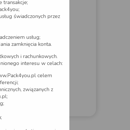
 transakcje;
ack4you;
 usług świadczonych przez
iadczeniem usług;
nia zamknięcia konta.
tkowych i rachunkowych.
ionego interesu w celach:
 www.Pack4you.pl celem
erencji;
nicznych, związanych z
pl;
g;
;