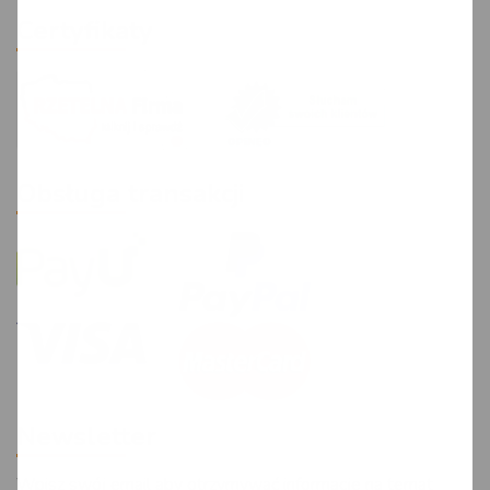
danych, ich usunięcia, ograniczenia ich
Certyfikaty
przetwarzania, prawo do ich przenoszenia,
niepodlegania zautomatyzowanemu
podejmowaniu decyzji, w tym profilowaniu, a
także prawo do wyrażenia sprzeciwu wobec
przetwarzania Twoich danych osobowych.
Uprawnienia te możesz wykonać, gdy:
Obsługa transakcji
w odniesieniu do żądania sprostowania
danych: zauważysz, że Twoje dane są
nieprawidłowe lub niekompletne;
w odniesieniu do żądania usunięcia
danych: Twoje dane nie będą już
niezbędne do celów, dla których zostały
zebrane przez Pack4ypu; cofniesz swoją
zgodę na przetwarzanie danych; zgłosisz
uprzednio sprzeciw wobec przetwarzania
Newsletter
Twoich danych; Twoje dane będą
przetwarzane niezgodnie z prawem;
Wpisz swój email aby otrzymywać informacje na temat