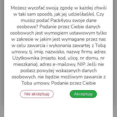
Szukaj
Możesz wycofać swoją zgodę w każdej chwili
Kategorie
w taki sam sposób, jak jej udzieliłaś/eś. Czy
musisz podać Pack4you swoje dane
Blog
osobowe? Podanie przez Ciebie danych
osobowych jest wymogiem ustawowym tylko
Archiwum
w zakresie w jakim jest wymagane przez nas
Najnowsze wpisy
w celu zawarcia i wykonania zawartej z Tobą
umowy, tj. imię, nazwisko, nazwę firmy, adres
Użytkownika (miasto, kod, ulicę, nr domu, nr
Jak realnie zwiększyć pewność procesu
logistycznego.
mieszkania), adres e-mailowy, NIP. Jeśli nie
podasz powyżej wskazanych danych
Raben Premium realizacja dostaw palet możliwa w
osobowych, nie będzie możliwym zawarcie z
24h
Tobą umowy. Podanie przez Ciebie
Wzrost cen paliw a wyceny spedycji
pozostałych danych osobowych jest
międzynarodowych i krajowych
Nie akceptuję
Akceptuję
dobrowolne. Jakie masz uprawnienia wobec
Pack4you? Zapewniamy, że wykonamy
wszelkie przysługujące Ci prawa: prawo
dostępu do danych osobowych, sprostowania