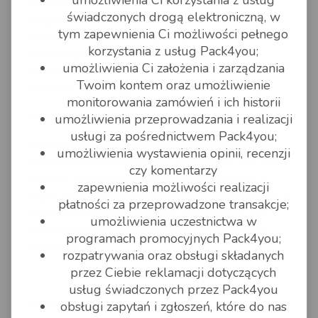
kurierska, sposób pracy kurierów, lokalizacja
świadczonych drogą elektroniczną, w
magazynów – koszty dojazdu do klienta,
tym zapewnienia Ci możliwości pełnego
podwykonawcy itd., ale są to czynniki, na które
korzystania z usług Pack4you;
zamawiający nie ma wpływu. Dlatego warto
umożliwienia Ci założenia i zarządzania
sprawdzić ofertę kilku firm kurierskich, zanim
Twoim kontem oraz umożliwienie
podejmie się decyzję o skorzystaniu z ich usług.
monitorowania zamówień i ich historii
Jaki jest czas dostarczenia paczki do Anglii?
umożliwienia przeprowadzania i realizacji
usługi za pośrednictwem Pack4you;
Maksymalny czas dostarczenia
paczek do Anglii
umożliwienia wystawienia opinii, recenzji
wynosi do 4-5 dni roboczych. Ważny tutaj jest sam
czy komentarzy
moment nadania paczki. Przekazując przesyłkę w
zapewnienia możliwości realizacji
piątek, zostanie dostarczona w przyszłym tygodniu, a
płatności za przeprowadzone transakcje;
ostateczny termin wydłuży się o weekend. Czas
umożliwienia uczestnictwa w
dostarczenia
paczki do Anglii
liczy się w dniach
programach promocyjnych Pack4you;
roboczych.
rozpatrywania oraz obsługi składanych
przez Ciebie reklamacji dotyczących
___
usług świadczonych przez Pack4you
Pack4You
obsługi zapytań i zgłoszeń, które do nas