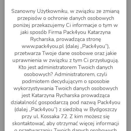
pod uwagę zamawiając wysyłkę w konkretnej
Szanowny Użytkowniku, w związku ze zmianą
formie. Skuteczna metoda oszczędności to
przepisów o ochronie danych osobowych
skorzystanie ze sprawdzonego pośrednika, który
poniżej przekazujemy Ci informacje o tym w
oferuje usługi renomowanych firm przewozowych.
jaki sposób Firma Pack4you Katarzyna
Klient musi jedynie zarejestrować się na stronie,
Rycharska, prowadząca stronę
wybrać odpowiednią usługę, zamówić kuriera, no i
www.pack4you.pl (dalej „Pack4you”),
przekazać mu swoją, opłaconą uprzednio
paczkę do
przetwarza Twoje dane osobowe oraz jakie
Anglii
.
uprawnienia w związku z tym Ci przysługują.
Rejestracja w serwisie online
Kto jest administratorem Twoich danych
osobowych? Administratorem, czyli
Rejestracja w serwisie jest bardzo łatwa. Po jej
podmiotem decydującym o sposobie
wykonaniu trzeba dodać garść informacji o samej
wykorzystywania Twoich danych osobowych
paczce do Anglii
. Wskazać jej rodzaj, podać dane
jest Katarzyna Rycharska prowadząca
nadawcy i odbiorcy. Bardzo ważne są informacje o
działalność gospodarczą pod nazwą Pack4you
wadze
paczki do Anglii
oraz jej wielkości.
(dalej „Pack4you”) z siedzibą w Bydgoszczy
Następnie trzeba wybrać firmę kurierską, zatwierdzić
przy ul. Kossaka 72. Z kim możesz się
zamówienie, wydrukować odpowiednie dokumenty,
skontaktować, aby otrzymać więcej informacji
jakie są wskazane w serwisie i przekazać przesyłkę
o przetwarzaniu Twoich danych osobowych