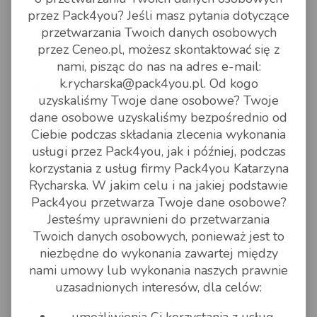
kurierowi. Paczki są odbierane u klienta i dostarczane
przez Pack4you? Jeśli masz pytania dotyczące
bezpośrednio pod adres dostawy. Gdyby zaistniały
przetwarzania Twoich danych osobowych
jakiekolwiek wątpliwości, można zawsze zadzwonić
przez Ceneo.pl, możesz skontaktować się z
lub wysłać e-mail.
nami, pisząc do nas na adres e-mail:
k.rycharska@pack4you.pl. Od kogo
Jakie są koszty wysłania paczki do Anglii?
uzyskaliśmy Twoje dane osobowe? Twoje
Każda paczka jest wyceniana indywidualnie, a jej
dane osobowe uzyskaliśmy bezpośrednio od
koszt zależy od wielu czynników. Warto na stronie
Ciebie podczas składania zlecenia wykonania
skorzystać z kalkulatora i poznać koszty przesyłki.
usługi przez Pack4you, jak i później, podczas
Wszystko jest uzależnione od typu przesyłki, jej
korzystania z usług firmy Pack4you Katarzyna
wagi, a także rozmiaru, wartości czy samego miejsca
Rycharska. W jakim celu i na jakiej podstawie
docelowego. Im
paczka do Anglii
będzie większa i
Pack4you przetwarza Twoje dane osobowe?
co za tym idzie – więcej ważyła – tym przesyłka
Jesteśmy uprawnieni do przetwarzania
będzie droższa. Podobnie jest z wartością paczki. Dla
Twoich danych osobowych, ponieważ jest to
cennej paczki warto wykupić ubezpieczenie, a to
niezbędne do wykonania zawartej między
wiąże się z większym kosztem nadania. Warto też
nami umowy lub wykonania naszych prawnie
pamiętać, że listy zdecydowanie mniej kosztują niż
uzasadnionych interesów, dla celów:
paczki do Anglii
. Cenę kształtuje też sama firma
umożliwienia Ci korzystania z usług